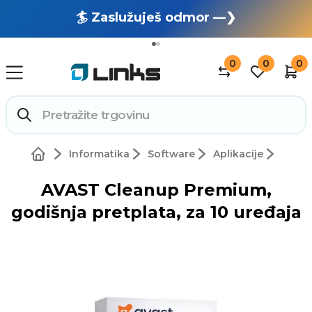
🏄 Zaslužuješ odmor —❯
🔥 OUTLET: TOTALNA RASPRODAJA —❯
0
0
0
Informatika
Software
Aplikacije
AVAST Cleanup Premium,
godišnja pretplata, za 10 uređaja