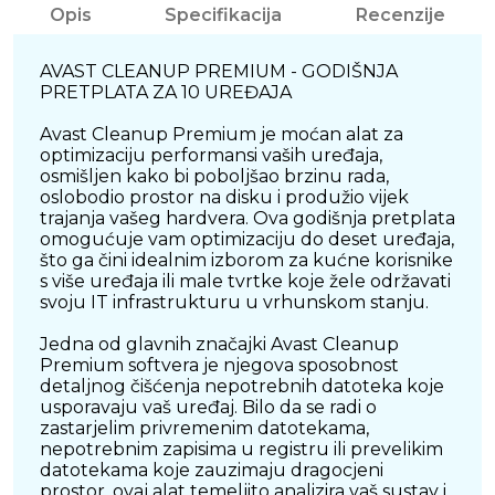
Opis
Specifikacija
Recenzije
AVAST CLEANUP PREMIUM - GODIŠNJA
PRETPLATA ZA 10 UREĐAJA
Avast Cleanup Premium je moćan alat za
optimizaciju performansi vaših uređaja,
osmišljen kako bi poboljšao brzinu rada,
oslobodio prostor na disku i produžio vijek
trajanja vašeg hardvera. Ova godišnja pretplata
omogućuje vam optimizaciju do deset uređaja,
što ga čini idealnim izborom za kućne korisnike
s više uređaja ili male tvrtke koje žele održavati
svoju IT infrastrukturu u vrhunskom stanju.
Jedna od glavnih značajki Avast Cleanup
Premium softvera je njegova sposobnost
detaljnog čišćenja nepotrebnih datoteka koje
usporavaju vaš uređaj. Bilo da se radi o
zastarjelim privremenim datotekama,
nepotrebnim zapisima u registru ili prevelikim
datotekama koje zauzimaju dragocjeni
prostor, ovaj alat temeljito analizira vaš sustav i