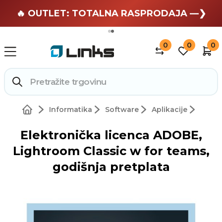
🏄 Zaslužuješ odmor —❯
🔥 OUTLET: TOTALNA RASPRODAJA —❯
0
0
0
Informatika
Software
Aplikacije
Elektronička licenca ADOBE,
Lightroom Classic w for teams,
godišnja pretplata