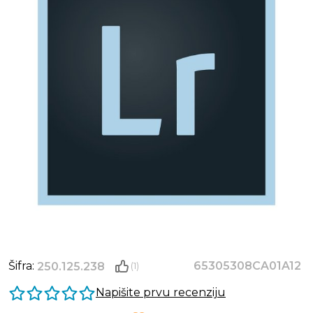
Šifra:
65305308CA01A12
250.125.238
(1)
Napišite prvu recenziju