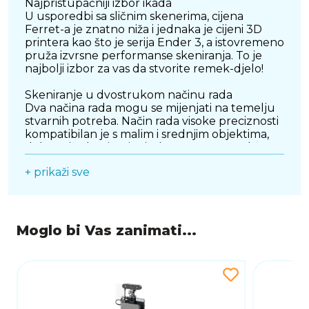
Najpristupačniji izbor ikada
U usporedbi sa sličnim skenerima, cijena
Ferret-a je znatno niža i jednaka je cijeni 3D
printera kao što je serija Ender 3, a istovremeno
pruža izvrsne performanse skeniranja. To je
najbolji izbor za vas da stvorite remek-djelo!
Skeniranje u dvostrukom načinu rada
Dva načina rada mogu se mijenjati na temelju
stvarnih potreba. Način rada visoke preciznosti
kompatibilan je s malim i srednjim objektima,
dok način skeniranja širokog raspona podržava
brzo skeniranje velikih objekata.
+ prikaži sve
Način visoke preciznosti: precizno skenira
objekte srednje do male veličine. Ima točnost
do 0,1 mm i 3D rezoluciju od 0,16 mm, što
osigurava visoku kvalitetu i snimanje više
Moglo bi Vas zanimati...
detalja.
Način rada široke perspektive: brzo skenira
velike objekte.Ima jedan raspon snimanja do
560 x 820 mm, koji pokriva veliko područje i
omogućuje prilagodbu udaljenosti za srednje i