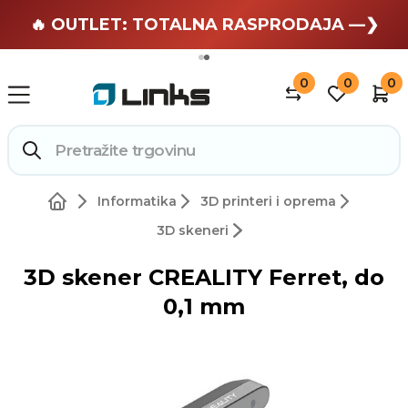
🏄 Zaslužuješ odmor —❯
🔥 OUTLET: TOTALNA RASPRODAJA —❯
0
0
0
Informatika
3D printeri i oprema
3D skeneri
3D skener CREALITY Ferret, do
0,1 mm