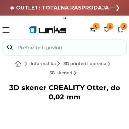
🏄 Zaslužuješ odmor —❯
🔥 OUTLET: TOTALNA RASPRODAJA —❯
0
0
0
Informatika
3D printeri i oprema
3D skeneri
3D skener CREALITY Otter, do
0,02 mm