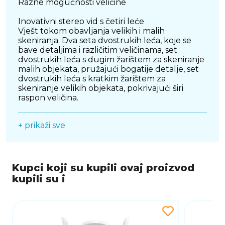
Razne mogućnosti veličine
Inovativni stereo vid s četiri leće
Vješt tokom obavljanja velikih i malih
skeniranja. Dva seta dvostrukih leća, koje se
bave detaljima i različitim veličinama, set
dvostrukih leća s dugim žarištem za skeniranje
malih objekata, pružajući bogatije detalje, set
dvostrukih leća s kratkim žarištem za
skeniranje velikih objekata, pokrivajući širi
raspon veličina.
Snimite male i velike objekte
+ prikaži sve
CR-Scan Otter ostvaruje mogućnosti
skeniranja različitih objekata, u rasponu veličina
od 10 x 10 x 10 mm do 2000 x 2000 x 2000
mm, od sitnih novčića do velikih vozila, sve
Kupci koji su kupili ovaj proizvod
pokriveno jednim skenerom. Udaljenosti
kupili su i
skeniranja kreću se od 110 mm3 do 1200 mm3
za učinkovito snimanje predmeta različitih
veličina.
Anti-shake, glatko i učinkovito skeniranje