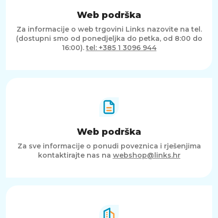
Svjetla indikatora prstena pružaju status
Web podrška
skeniranja u stvarnom vremenu, Omogućuje
podešavanje ekspozicije u stvarnom vremenu i
Za informacije o web trgovini Links nazovite na tel.
nudi udobno i jednostavno rukovanje.
(dostupni smo od ponedjeljka do petka, od 8:00 do
16:00).
tel: +385 1 3096 944
3D printeri upotpunosti povezani sa
skeniranjem
Bez napora generirajte precizne 3D modele
gotovo svih objekata spremnih za 3D printanje
bez potrebe za dugotrajnom ručnom izradom
u složenom software – u za 3D modeliranje.
Metalno tijelo CR scan Ottera je elegantno i
Web podrška
izrađeno od visokovalitetni materijala
Za sve informacije o ponudi poveznica i rješenjima
kontaktirajte nas na
webshop@links.hr
Robustan vanjski izgled, istaknuti detalji, tiho
skeniranje, mirno stvaranje, upotpunosti
prijenosan