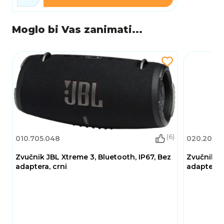
Moglo bi Vas zanimati...
(6)
010.705.048
020.208.2
Zvučnik JBL Xtreme 3, Bluetooth, IP67, Bez
Zvučnik JB
adaptera, crni
adaptera, 