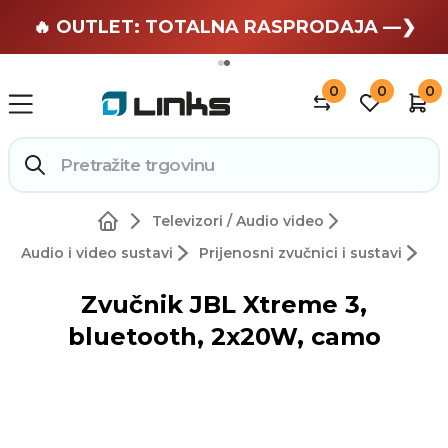
🏄 Zaslužuješ odmor —❯
🔥 OUTLET: TOTALNA RASPRODAJA —❯
0
0
0
Televizori / Audio video
Audio i video sustavi
Prijenosni zvučnici i sustavi
Zvučnik JBL Xtreme 3,
bluetooth, 2x20W, camo