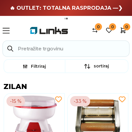
🏄 Zaslužuješ odmor —❯
🔥 OUTLET: TOTALNA RASPRODAJA —❯
0
0
0
sortiraj
Filtriraj
ZILAN
-15 %
-33 %