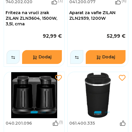
(3)
(6)
740.202.020
041.200.077
Friteza na vrući zrak
Aparat za vafle ZILAN
ZILAN ZLN3604, 1500W,
ZLN2939, 1200W
3,5l, crna
92,99 €
52,99 €
Dodaj
Dodaj
(1)
040.201.096
061.400.335