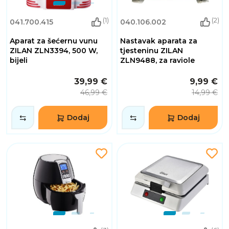
(1)
(2)
041.700.415
040.106.002
Aparat za šećernu vunu
Nastavak aparata za
ZILAN ZLN3394, 500 W,
tjesteninu ZILAN
bijeli
ZLN9488, za raviole
39,99 €
9,99 €
46,99 €
14,99 €
Dodaj
Dodaj