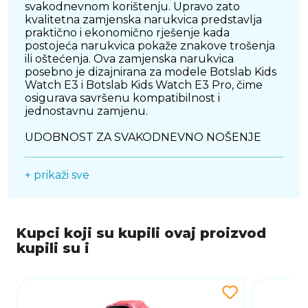
svakodnevnom korištenju. Upravo zato
kvalitetna zamjenska narukvica predstavlja
praktično i ekonomično rješenje kada
postojeća narukvica pokaže znakove trošenja
ili oštećenja. Ova zamjenska narukvica
posebno je dizajnirana za modele Botslab Kids
Watch E3 i Botslab Kids Watch E3 Pro, čime
osigurava savršenu kompatibilnost i
jednostavnu zamjenu.
UDOBNOST ZA SVAKODNEVNO NOŠENJE
Djeca su stalno u pokretu, zbog čega je važno
+ prikaži sve
da sat bude ugodan za nošenje tijekom cijelog
dana. Ova narukvica omogućuje sigurno i
udobno pristajanje na dječje zapešće te pruža
stabilnost tijekom svih aktivnosti. Bez obzira
radi li se o nastavi, igri s prijateljima, šetnji ili
Kupci koji su kupili ovaj proizvod
sportskim aktivnostima, narukvica ostaje
kupili su i
pouzdan dio sata koji prati dijete u svakom
trenutku. Podesiva duljina omogućuje
prilagodbu različitim veličinama zapešća, čime
se postiže dodatna praktičnost i dugotrajnija
upotrebljivost.