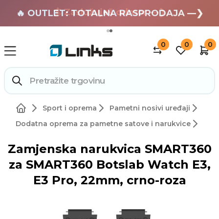
🏄 Zaslužuješ odmor —❯
🔥 OUTLET: TOTALNA RASPRODAJA —❯
0
0
0
Sport i oprema
Pametni nosivi uređaji
Dodatna oprema za pametne satove i narukvice
Zamjenska narukvica SMART360
za SMART360 Botslab Watch E3,
E3 Pro, 22mm, crno-roza