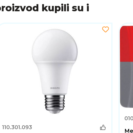
bi koja se jednostavno uklapa u svaki prostor bez vizualn
proizvod kupili su i
lje čini postavljanje uređaja i upravljanje pametnim scen
 čvorište koje ti omogućuje potpunu kontrolu nad pam
tomatizaciju i intuitivno upravljanje putem aplikacije. Bi
uzdano i praktično rješenje za pametnu kuću.
01
110.301.093
Mem