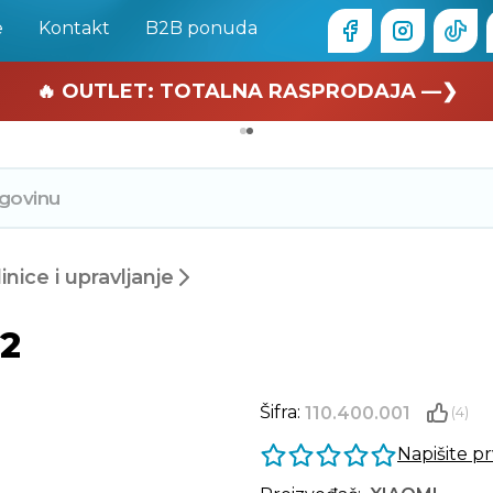
e
Kontakt
B2B ponuda
🏄 Zaslužuješ odmor —❯
🔥 OUTLET: TOTALNA RASPRODAJA —❯
nice i upravljanje
2
Šifra:
110.400.001
(4)
Napišite p