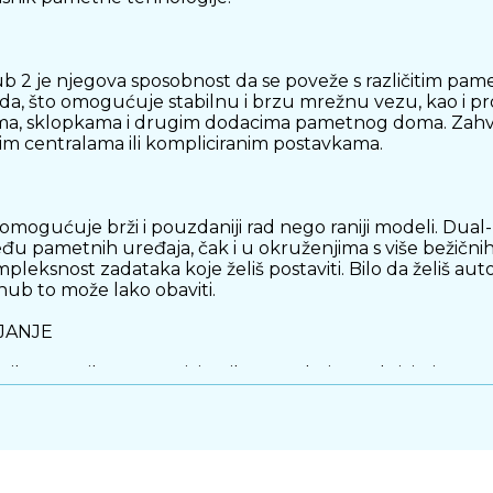
 2 je njegova sposobnost da se poveže s različitim pa
da, što omogućuje stabilnu i brzu mrežnu vezu, kao i p
jama, sklopkama i drugim dodacima pametnog doma. Zahva
nim centralama ili kompliciranim postavkama.
omogućuje brži i pouzdaniji rad nego raniji modeli. Dua
 pametnih uređaja, čak i u okruženjima s više bežičnih s
mpleksnost zadataka koje želiš postaviti. Bilo da želiš auto
ub to može lako obaviti.
JANJE
ilagođenih automatiziranih scena koje se aktiviraju pr
na dana. Na taj način tvoj dom može reagirati na tvoje po
nu ili tabletu, što ti omogućuje da nadzireš i kontrolira