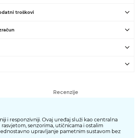
odatni troškovi
izračun
Recenzije
i responzivniji. Ovaj uređaj služi kao centralna
asvjetom, senzorima, utičnicama i ostalim
 i jednostavno upravljanje pametnim sustavom bez