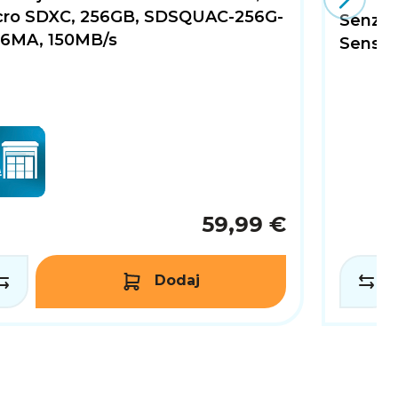
cro SDXC, 256GB, SDSQUAC-256G-
Senzor
6MA, 150MB/s
Sensor
59,99 €
Dodaj