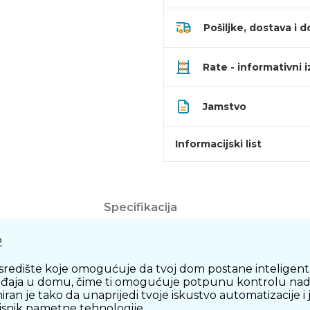
Pošiljke, dostava i d
Rate - informativni 
Jamstvo
Informacijski list
Specifikacija
2
ište koje omogućuje da tvoj dom postane inteligentniji 
ređaja u domu, čime ti omogućuje potpunu kontrolu nad r
ran je tako da unaprijedi tvoje iskustvo automatizacije
korisnik pametne tehnologije.