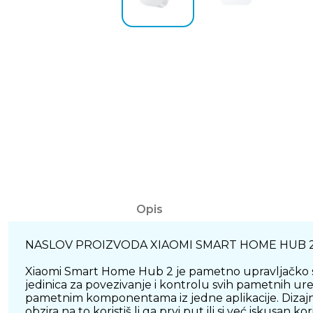
Opis
NASLOV PROIZVODA XIAOMI SMART HOME HUB 
Xiaomi Smart Home Hub 2 je pametno upravljačko sred
jedinica za povezivanje i kontrolu svih pametnih u
pametnim komponentama iz jedne aplikacije. Dizajni
obzira na to koristiš li ga prvi put ili si već iskusan 