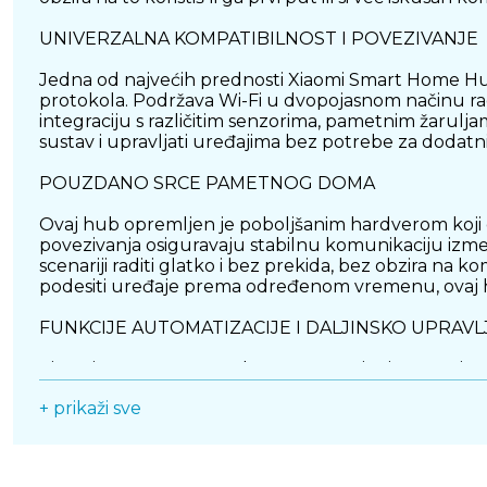
UNIVERZALNA KOMPATIBILNOST I POVEZIVANJE
Jedna od najvećih prednosti Xiaomi Smart Home Hub
protokola. Podržava Wi-Fi u dvopojasnom načinu ra
integraciju s različitim senzorima, pametnim žarul
sustav i upravljati uređajima bez potrebe za dodat
POUZDANO SRCE PAMETNOG DOMA
Ovaj hub opremljen je poboljšanim hardverom koji 
povezivanja osiguravaju stabilnu komunikaciju između
scenariji raditi glatko i bez prekida, bez obzira na ko
podesiti uređaje prema određenom vremenu, ovaj h
FUNKCIJE AUTOMATIZACIJE I DALJINSKO UPRAVL
Xiaomi Smart Home Hub 2 omogućuje ti stvaranje pr
temperature, otkrivanja pokreta ili određenog vreme
+ prikaži sve
sustavom vrši se putem aplikacije na pametnom telefo
JEDNOSTAVAN DIZAJN I KORIŠTENJE