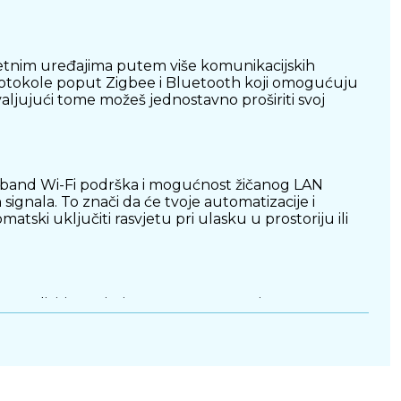
metnim uređajima putem više komunikacijskih
rotokole poput Zigbee i Bluetooth koji omogućuju
ljujući tome možeš jednostavno proširiti svoj
l-band Wi-Fi podrška i mogućnost žičanog LAN
ignala. To znači da će tvoje automatizacije i
matski uključiti rasvjetu pri ulasku u prostoriju ili
ema različitim uvjetima — poput promjene
trebe bez tvoje intervencije. Upravljanje cijelim
š uređaje čak i kad nisi kod kuće.