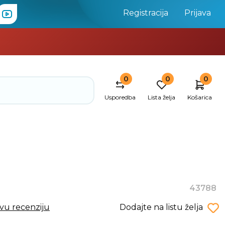
Registracija
Prijava
0
0
0
Usporedba
Lista želja
Košarica
43788
rvu recenziju
Dodajte na listu želja