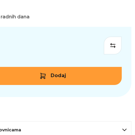
 radnih dana
Dodaj
lovnicama