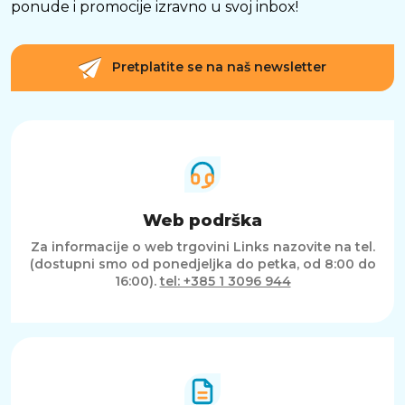
ponude i promocije izravno u svoj inbox!
performanse, što ovaj model čini odličnim
izborom za korisnike koji žele dugoročno
kvalitetno rješenje za hlađenje procesora.
Pretplatite se na naš newsletter
SAŽETAK
MSI MAG CoreLiquid A13 240 RGB predstavlja
moderno i učinkovito vodeno hlađenje koje
kombinira snažne performanse, tih rad i
atraktivan RGB izgled. Zahvaljujući 240 mm
radijatoru, kvalitetnoj pumpi, širokoj
kompatibilnosti s Intel i AMD platformama te
Web podrška
jednostavnoj instalaciji, ovaj model odličan je
izbor za gaming računala i napredne korisnike
Za informacije o web trgovini Links nazovite na tel.
koji žele stabilan rad procesora i moderan
(dostupni smo od ponedjeljka do petka, od 8:00 do
izgled svoje konfiguracije.
16:00).
tel: +385 1 3096 944