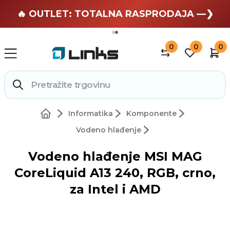
🏄 Zaslužuješ odmor —❯
🔥 OUTLET: TOTALNA RASPRODAJA —❯
0
0
0
Informatika
Komponente
Vodeno hlađenje
Vodeno hlađenje MSI MAG
CoreLiquid A13 240, RGB, crno,
za Intel i AMD