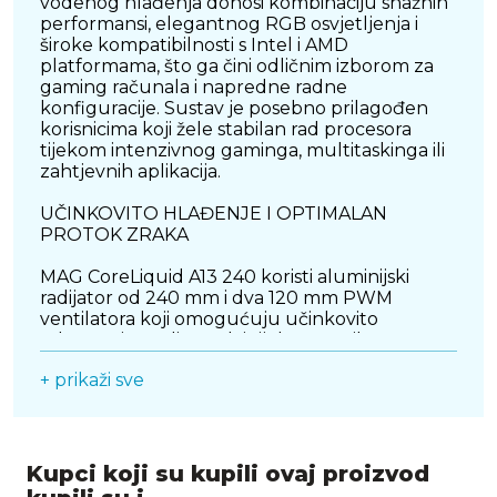
vodenog hlađenja donosi kombinaciju snažnih
performansi, elegantnog RGB osvjetljenja i
široke kompatibilnosti s Intel i AMD
platformama, što ga čini odličnim izborom za
gaming računala i napredne radne
konfiguracije. Sustav je posebno prilagođen
korisnicima koji žele stabilan rad procesora
tijekom intenzivnog gaminga, multitaskinga ili
zahtjevnih aplikacija.
UČINKOVITO HLAĐENJE I OPTIMALAN
PROTOK ZRAKA
MAG CoreLiquid A13 240 koristi aluminijski
radijator od 240 mm i dva 120 mm PWM
ventilatora koji omogućuju učinkovito
odvođenje topline čak i tijekom većih
opterećenja sustava. Ventilatori osiguravaju
+ prikaži sve
snažan protok zraka uz zadržavanje niske
razine buke, čime računalo ostaje ugodno za
korištenje i tijekom dugotrajnog rada ili igranja.
Zahvaljujući kvalitetnoj pumpi i optimiziranom
protoku rashladne tekućine, temperatura
Kupci koji su kupili ovaj proizvod
procesora ostaje stabilna čak i pri zahtjevnijim