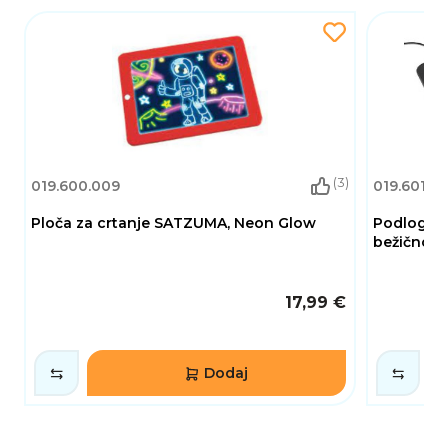
(3)
019.600.009
019.601.0
Ploča za crtanje SATZUMA, Neon Glow
Podloga 
bežično p
17,99 €
Dodaj