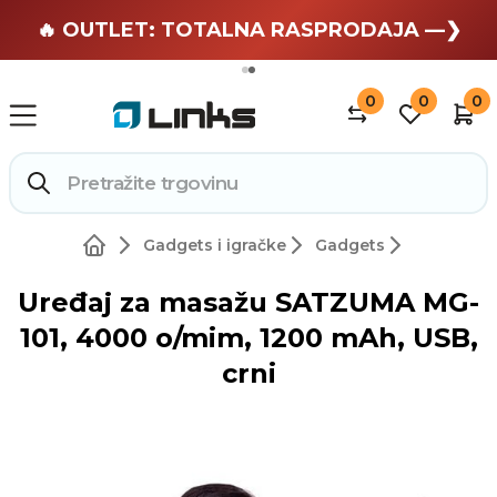
🏄 Zaslužuješ odmor —❯
🔥 OUTLET: TOTALNA RASPRODAJA —❯
0
0
0
Gadgets i igračke
Gadgets
Uređaj za masažu SATZUMA MG-
101, 4000 o/mim, 1200 mAh, USB,
crni