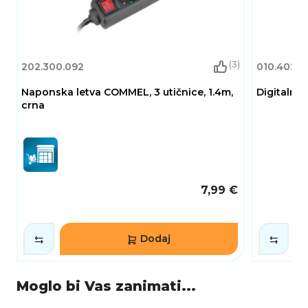
(3)
202.300.092
010.402.0
Naponska letva COMMEL, 3 utičnice, 1.4m,
Digitalni
crna
7,99 €
Dodaj
Moglo bi Vas zanimati...