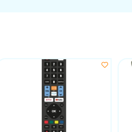
pojednostavljuje kontrolu elektronike u domu, uz pouzda
dnostavnost u jednom uređaju.
arp, Hisense, Grundig, JVC, Thomson, Blaupunkt, Vestel i