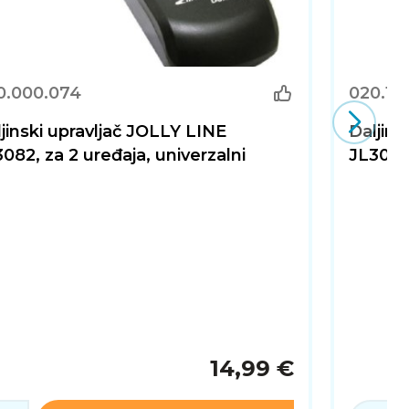
0.000.074
020.10
jinski upravljač JOLLY LINE
Daljins
082, za 2 uređaja, univerzalni
JL3084,
14,99 €