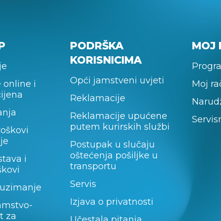
P
PODRŠKA
MOJ 
KORISNICIMA
je
Progra
Opći jamstveni uvjeti
 online i
Moj r
cijena
Reklamacije
Narud
anja
Reklamacije upućene
Servis
putem kurirskih službi
roškovi
je
Postupak u slučaju
oštećenja pošiljke u
stava i
transportu
škovi
Servis
uzimanje
Izjava o privatnosti
amstvo-
t za
Učestala pitanja