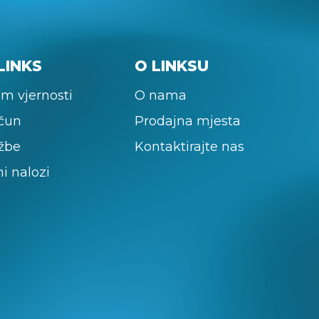
LINKS
O LINKSU
m vjernosti
O nama
ačun
Prodajna mjesta
žbe
Kontaktirajte nas
ni nalozi