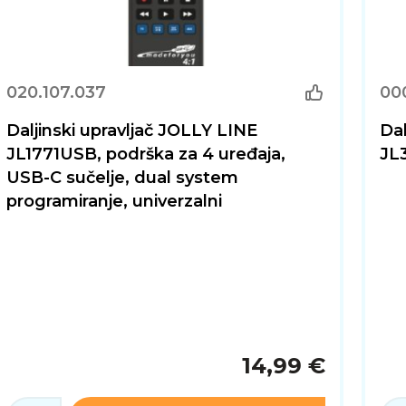
020.107.037
00
Daljinski upravljač JOLLY LINE
Dal
JL1771USB, podrška za 4 uređaja,
JL3
USB-C sučelje, dual system
programiranje, univerzalni
14,99 €