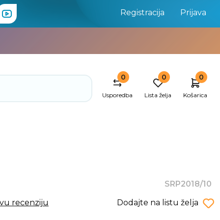
Registracija
Prijava
0
0
0
Usporedba
Lista želja
Košarica
SRP2018/10
rvu recenziju
Dodajte na listu želja