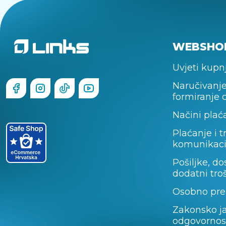
WEBSHO
Uvjeti kupn
Naručivanje
formiranje 
Načini plać
Plaćanje i t
komunikaci
Pošiljke, do
dodatni tro
Osobno pre
Zakonsko j
odgovornos