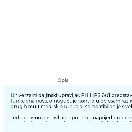
Opis
Univerzalni daljinski upravljač PHILIPS 8u1 predsta
funkcionalnosti, omogućuje kontrolu do osam različit
drugih multimedijskih uređaja. Kompatibilan je s ve
Jednostavno postavljanje putem unaprijed program
određenih modela dodatno povećava fleksibilnost k
upravljanje bez potrebe za više daljinskih upravljača