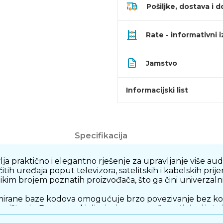
Pošiljke, dostava i d
Rate - informativni 
Jamstvo
Informacijski list
Specifikacija
vlja praktično i elegantno rješenje za upravljanje više a
ih uređaja poput televizora, satelitskih i kabelskih pri
likim brojem poznatih proizvođača, što ga čini univerzal
irane baze kodova omogućuje brzo povezivanje bez komp
orištenja. Ergonomski dizajn, jasno označene tipke i 
.