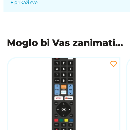
+ prikaži sve
PHILIPS 8u1 daljinski pomaže u smanjenju nereda i 
korisnike koji žele praktičnost, kompatibilnost i je
Kompatibilnost
Samsung, LG, Sony, Philips, Panasonic, Toshiba, Sh
Moglo bi Vas zanimati...