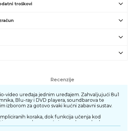
odatni troškovi
izračun
Recenzije
udio-video uređaja jednim uređajem. Zahvaljujući 8u1
jemnika, Blu-ray i DVD playera, soundbarova te
nim izborom za gotovo svaki kućni zabavni sustav.
liciranih koraka, dok funkcija učenja kod
intuitivan raspored omogućuju ugodno svakodnevno