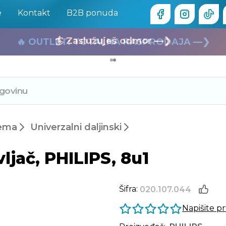
e
Kontakt
B2B ponuda
🏄 Zaslužuješ odmor —❯
🔥 OUTLET: TOTALNA RASPRODAJA —❯
rema
Univerzalni daljinski
vljač, PHILIPS, 8u1
Šifra:
020.107.044
Napišite p