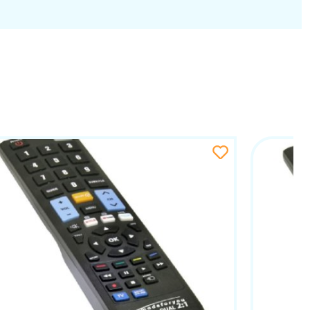
n rad i dugotrajnu kvalitetu izrade. Idealan je za
 mnoge druge manje ili lokalne brendove