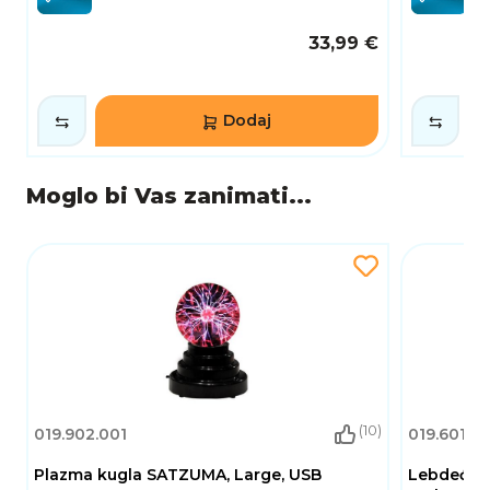
33,99 €
Dodaj
Moglo bi Vas zanimati...
(10)
019.902.001
019.601.01
Plazma kugla SATZUMA, Large, USB
Lebdeći g