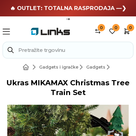
🏄 Zaslužuješ odmor —❯
🔥 OUTLET: TOTALNA RASPRODAJA —❯
0
0
0
Gadgets i igračke
Gadgets
Ukras MIKAMAX Christmas Tree
Train Set