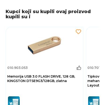
Kupci koji su kupili ovaj proizvod
kupili su i
010.903.053
010.701.1
Memorija USB 3.0 FLASH DRIVE, 128 GB,
Tipkovnic
KINGSTON DTSE9G3/128GB, zlatna
mehanička
Layout, U