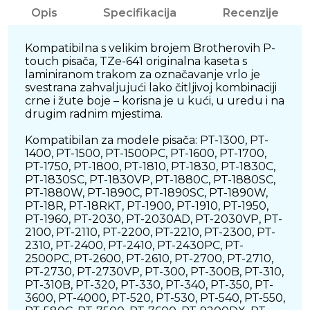
Opis
Specifikacija
Recenzije
Kompatibilna s velikim brojem Brotherovih P-
touch pisača, TZe-641 originalna kaseta s
laminiranom trakom za označavanje vrlo je
svestrana zahvaljujući lako čitljivoj kombinaciji
crne i žute boje – korisna je u kući, u uredu i na
drugim radnim mjestima.
Kompatibilan za modele pisača: PT-1300, PT-
1400, PT-1500, PT-1500PC, PT-1600, PT-1700,
PT-1750, PT-1800, PT-1810, PT-1830, PT-1830C,
PT-1830SC, PT-1830VP, PT-1880C, PT-1880SC,
PT-1880W, PT-1890C, PT-1890SC, PT-1890W,
PT-18R, PT-18RKT, PT-1900, PT-1910, PT-1950,
PT-1960, PT-2030, PT-2030AD, PT-2030VP, PT-
2100, PT-2110, PT-2200, PT-2210, PT-2300, PT-
2310, PT-2400, PT-2410, PT-2430PC, PT-
2500PC, PT-2600, PT-2610, PT-2700, PT-2710,
PT-2730, PT-2730VP, PT-300, PT-300B, PT-310,
PT-310B, PT-320, PT-330, PT-340, PT-350, PT-
3600, PT-4000, PT-520, PT-530, PT-540, PT-550,