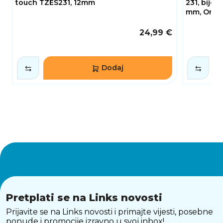
touch TZES231, 12mm
231, bijela
mm, Origi
24,99 €
Dodaj
Pretplati se na Links novosti
Prijavite se na Links novosti i primajte vijesti, posebne
ponude i promocije izravno u svoj inbox!