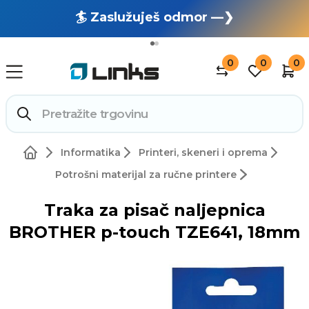
🏄 Zaslužuješ odmor —❯
🔥 OUTLET: TOTALNA RASPRODAJA —❯
0
0
0
Informatika
Printeri, skeneri i oprema
Potrošni materijal za ručne printere
Traka za pisač naljepnica
BROTHER p-touch TZE641, 18mm