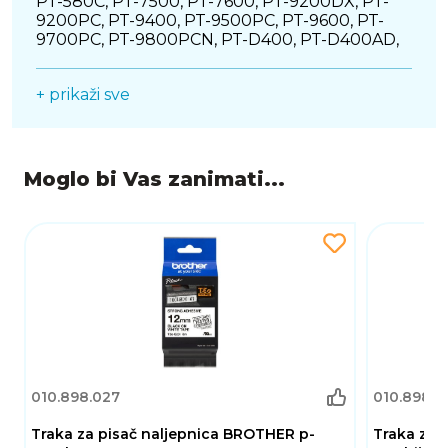
PT-580C, PT-7500, PT-7600, PT-9200DX, PT-
9200PC, PT-9400, PT-9500PC, PT-9600, PT-
9700PC, PT-9800PCN, PT-D400, PT-D400AD,
PT-D400VP, PT-D450, PT-D600, PT-D600VP,
PT-D800W, PT-E300, PT-E500, PT-E550W, PT-
+ prikaži sve
E800W, PT-H300, PT-H300LI, PT-H500LI, PT-
P700, PT-P750W, PT-P750WVP, PT-P900, PT-
P900W, PT-P950NW, ST-1150, ST-1150DX, ST-5
Boja: žuta traka sa crnim ispisom
Moglo bi Vas zanimati...
Širina: 18mm
Dužina: 8m
010.898.027
010.898.0
Traka za pisač naljepnica BROTHER p-
Traka za 