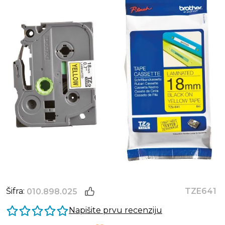
Šifra:
TZE641
010.898.025
Napišite prvu recenziju