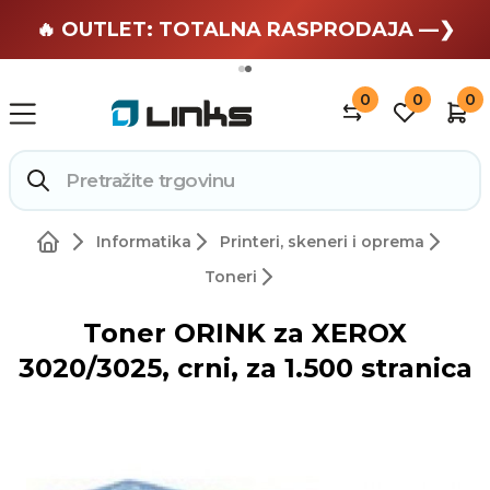
🏄 Zaslužuješ odmor —❯
🔥 OUTLET: TOTALNA RASPRODAJA —❯
0
0
0
Informatika
Printeri, skeneri i oprema
Toneri
Toner ORINK za XEROX
3020/3025, crni, za 1.500 stranica