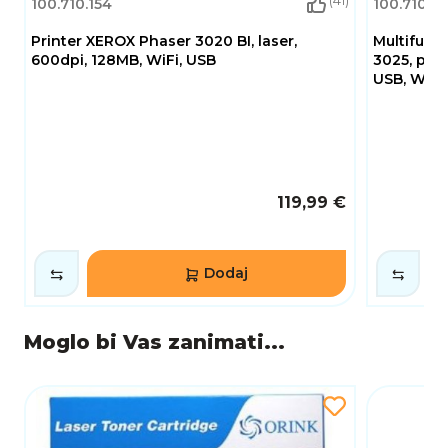
(41)
100.710.154
100.710.2
Printer XEROX Phaser 3020 BI, laser,
Multifunk
600dpi, 128MB, WiFi, USB
3025, prin
USB, WLA
119,99 €
Dodaj
Moglo bi Vas zanimati...