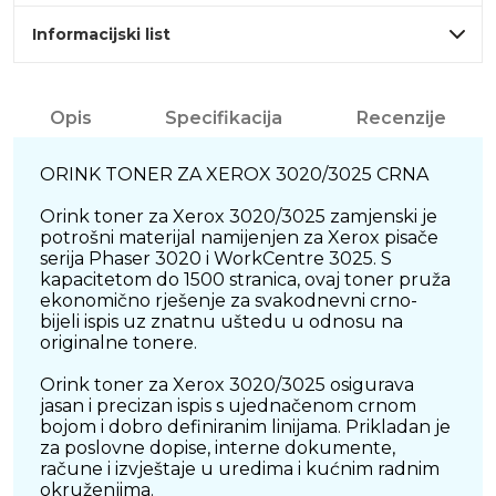
Informacijski list
Opis
Specifikacija
Recenzije
ORINK TONER ZA XEROX 3020/3025 CRNA
Orink toner za Xerox 3020/3025 zamjenski je
potrošni materijal namijenjen za Xerox pisače
serija Phaser 3020 i WorkCentre 3025. S
kapacitetom do 1500 stranica, ovaj toner pruža
ekonomično rješenje za svakodnevni crno-
bijeli ispis uz znatnu uštedu u odnosu na
originalne tonere.
Orink toner za Xerox 3020/3025 osigurava
jasan i precizan ispis s ujednačenom crnom
bojom i dobro definiranim linijama. Prikladan je
za poslovne dopise, interne dokumente,
račune i izvještaje u uredima i kućnim radnim
okruženjima.