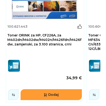
100.621.443
100.600.0
Toner ORINK za HP, CF226A, za
Toner ORI
M402dn/M402dw/M402n/M426fdn/M426f
MF634Cd
dw, zamjenski, za 3.100 stranica, crni
Cn/633Cd
12C/LBP611
34,99 €
Dodaj