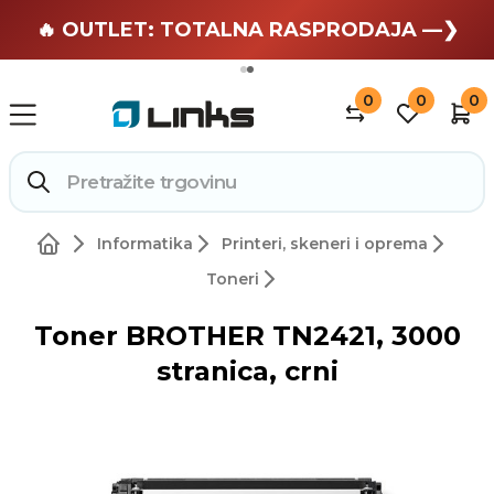
🏄 Zaslužuješ odmor —❯
🔥 OUTLET: TOTALNA RASPRODAJA —❯
0
0
0
Informatika
Printeri, skeneri i oprema
Toneri
Toner BROTHER TN2421, 3000
stranica, crni