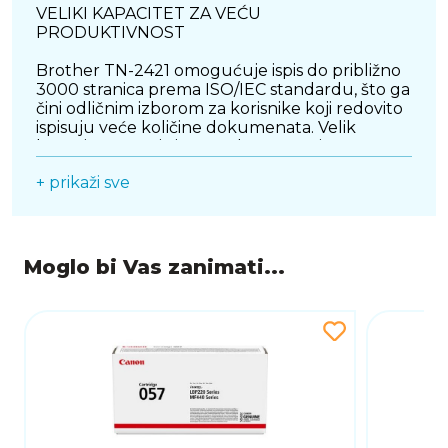
VELIKI KAPACITET ZA VEĆU
PRODUKTIVNOST
Brother TN-2421 omogućuje ispis do približno
3000 stranica prema ISO/IEC standardu, što ga
čini odličnim izborom za korisnike koji redovito
ispisuju veće količine dokumenata. Velik
kapacitet smanjuje potrebu za čestim
zamjenama tonera te omogućuje kontinuiran i
+ prikaži sve
učinkovit rad bez nepotrebnih prekida. Takva
učinkovitost posebno je važna u poslovnim
okruženjima gdje je brzina i pouzdanost ispisa
ključna za svakodnevnu produktivnost. Veći
broj ispisa također doprinosi manjem trošku po
Moglo bi Vas zanimati...
stranici, što ovaj toner čini ekonomičnim
rješenjem za dugotrajnu upotrebu.
IZNIMNO JASAN I PROFESIONALAN ISPIS
Originalni Brother TN-2421 toner osigurava
oštar tekst, precizne linije i ravnomjernu
pokrivenost svake stranice. Dokumenti
izgledaju uredno i profesionalno, bez