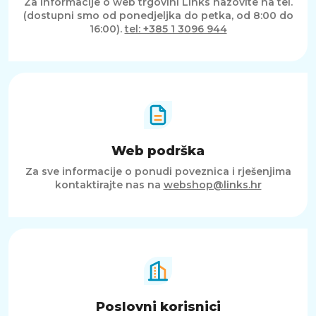
Za informacije o web trgovini Links nazovite na tel.
kvalitetu svakog dokumenta.
(dostupni smo od ponedjeljka do petka, od 8:00 do
16:00).
tel: +385 1 3096 944
SAŽETAK
Brother TN-2421 originalni crni toner
omogućuje ispis do 3000 stranica uz
profesionalnu kvalitetu, jasan tekst i stabilan
rad. Idealan je za korisnike koji žele pouzdano,
dugotrajno i ekonomično rješenje za
svakodnevni laserski ispis na Brother pisačima.
Web podrška
Za sve informacije o ponudi poveznica i rješenjima
kontaktirajte nas na
webshop@links.hr
Poslovni korisnici