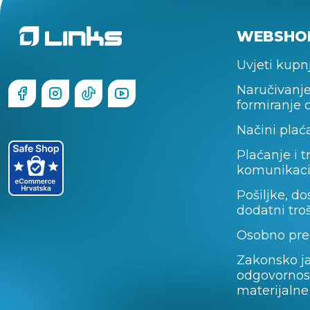
WEBSHO
Uvjeti kupn
Naručivanje
formiranje 
Načini plać
Plaćanje i t
komunikaci
Pošiljke, do
dodatni tro
Osobno pre
Zakonsko j
odgovornos
materijalne