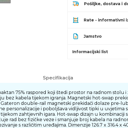
Pošiljke, dostava i d
Rate - informativni 
Jamstvo
Informacijski list
Specifikacija
n 75% raspored koji štedi prostor na radnom stolu i za
ju bez kabela tijekom igranja. Magnetski hot-swap pre
 Gateron double-rail magnetski prekidači dolaze pre-lubri
personalizacije i poboljšava vidljivost tipki u uvjetima 
i tijekom zahtjevnih igara. Hot-swap dizajn u kombinaciji
je rad bez fizičke veze i smanjuje broj kabela na radn
nje s različitim uređajima. Dimenzije 126.7 x 316.4 x 4