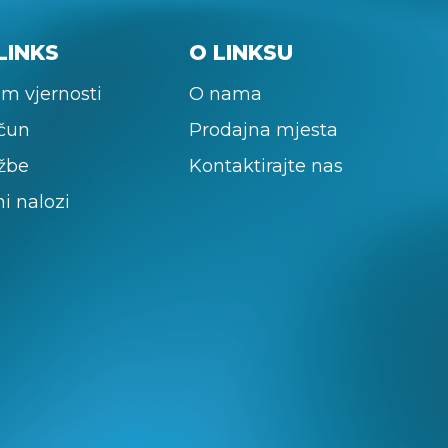
LINKS
O LINKSU
m vjernosti
O nama
ačun
Prodajna mjesta
žbe
Kontaktirajte nas
ni nalozi