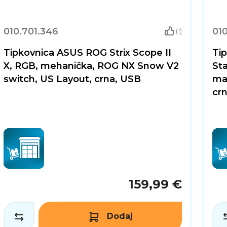
010.701.346
010
(1)
Tipkovnica ASUS ROG Strix Scope II
Ti
X, RGB, mehanička, ROG NX Snow V2
Sta
switch, US Layout, crna, USB
mag
cr
159,99 €
Dodaj