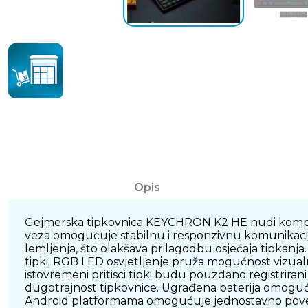
Opis
Gejmerska tipkovnica KEYCHRON K2 HE nudi kompakta
veza omogućuje stabilnu i responzivnu komunikaci
lemljenja, što olakšava prilagodbu osjećaja tipkanja.
tipki. RGB LED osvjetljenje pruža mogućnost vizualne 
istovremeni pritisci tipki budu pouzdano registriran
dugotrajnost tipkovnice. Ugrađena baterija omoguću
Android platformama omogućuje jednostavno poveziva