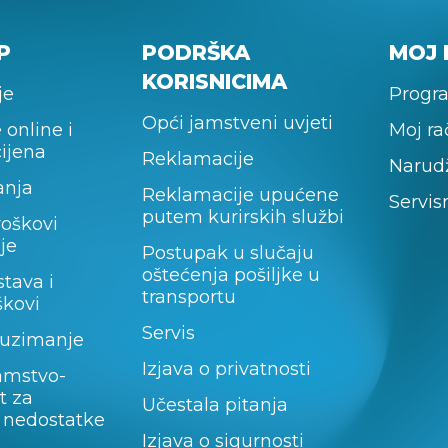
P
PODRŠKA
MOJ 
KORISNICIMA
je
Progra
Opći jamstveni uvjeti
 online i
Moj r
cijena
Reklamacije
Narud
anja
Reklamacije upućene
Servis
putem kurirskih službi
roškovi
je
Postupak u slučaju
oštećenja pošiljke u
stava i
transportu
škovi
Servis
uzimanje
Izjava o privatnosti
amstvo-
t za
Učestala pitanja
 nedostatke
Izjava o sigurnosti