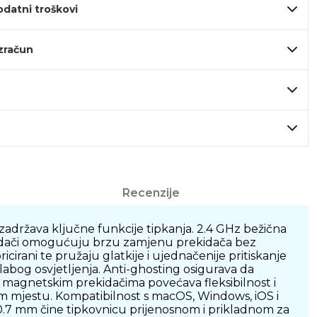
odatni troškovi
izračun
Recenzije
država ključne funkcije tipkanja. 2.4 GHz bežična
kidači omogućuju brzu zamjenu prekidača bez
cirani te pružaju glatkije i ujednačenije pritiskanje
slabog osvjetljenja. Anti-ghosting osigurava da
 s magnetskim prekidačima povećava fleksibilnost i
om mjestu. Kompatibilnost s macOS, Windows, iOS i
0.7 mm čine tipkovnicu prijenosnom i prikladnom za