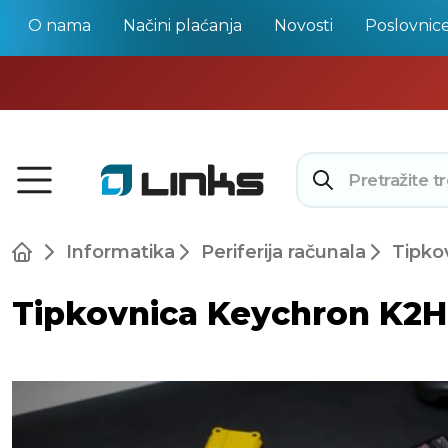
O nama
Načini plaćanja
Novosti
Poslovnic
Informatika
Periferija računala
Tipko
Tipkovnica Keychron K2H-