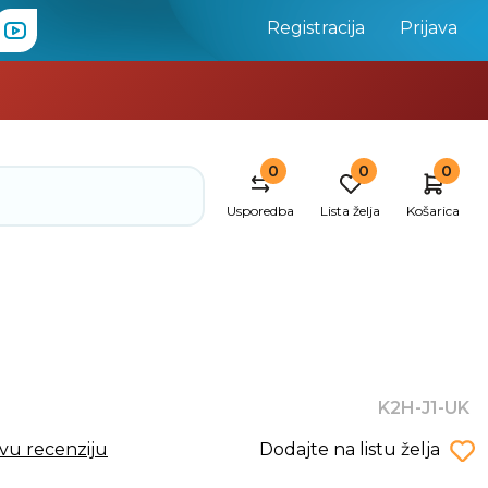
Registracija
Prijava
0
0
0
Usporedba
Lista želja
Košarica
K2H-J1-UK
rvu recenziju
Dodajte na listu želja