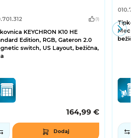
010.70
.701.312
(1)
Tipkov
Mechani
pkovnica KEYCHRON K10 HE
bežična
ndard Edition, RGB, Gateron 2.0
netic switch, US Layout, bežična,
na
164,99 €
Dodaj