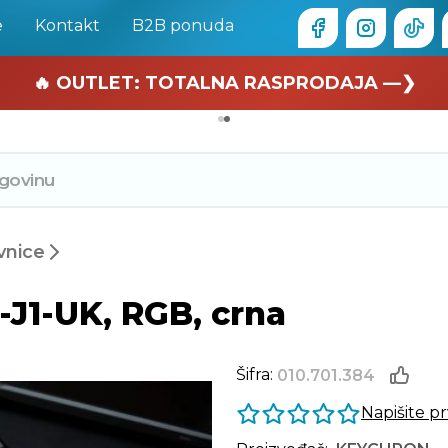
e
Kontakt
B2B ponuda
🏄 Zaslužuješ odmor —❯
🔥 OUTLET: TOTALNA RASPRODAJA —❯
vnice
J1-UK, RGB, crna
Šifra:
010.701.384
Napišite p