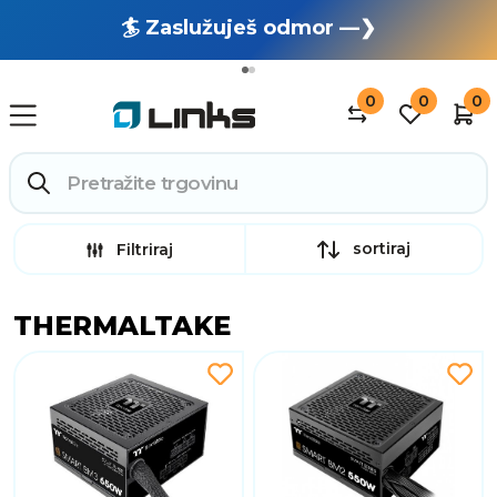
🏄 Zaslužuješ odmor —❯
🔥 OUTLET: TOTALNA RASPRODAJA —❯
0
0
0
sortiraj
Filtriraj
THERMALTAKE