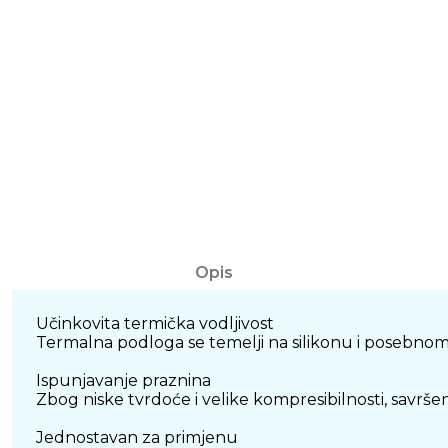
Opis
Učinkovita termička vodljivost
Termalna podloga se temelji na silikonu i posebn
Ispunjavanje praznina
Zbog niske tvrdoće i velike kompresibilnosti, savrše
Jednostavan za primjenu