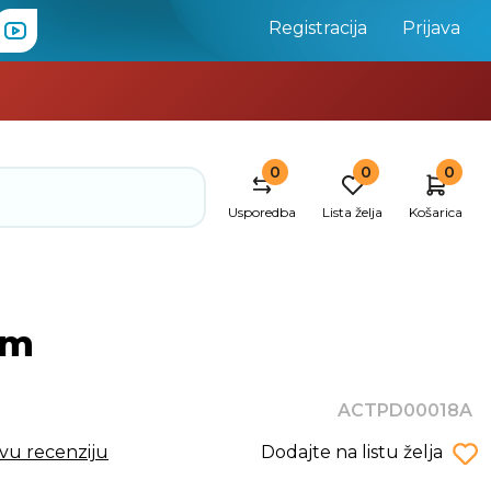
Registracija
Prijava
0
0
0
Usporedba
Lista želja
Košarica
mm
ACTPD00018A
rvu recenziju
Dodajte na listu želja