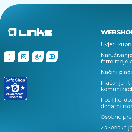
WEBSHO
Uvjeti kupn
Naručivanje
formiranje 
Načini plać
Plaćanje i t
komunikaci
Pošiljke, do
dodatni tro
Osobno pre
Zakonsko j