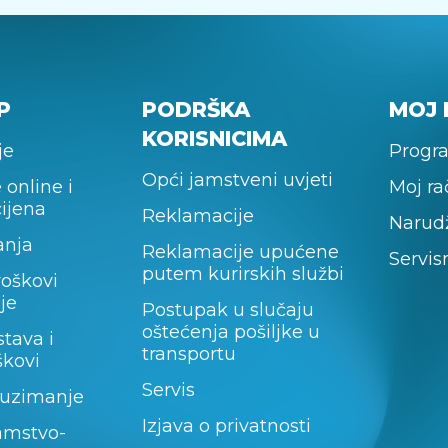
P
PODRŠKA
MOJ 
KORISNICIMA
je
Progra
Opći jamstveni uvjeti
 online i
Moj r
cijena
Reklamacije
Narud
anja
Reklamacije upućene
Servis
putem kurirskih službi
roškovi
je
Postupak u slučaju
oštećenja pošiljke u
stava i
transportu
škovi
Servis
uzimanje
Izjava o privatnosti
amstvo-