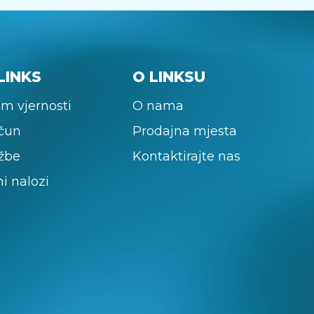
LINKS
O LINKSU
m vjernosti
O nama
ačun
Prodajna mjesta
žbe
Kontaktirajte nas
ni nalozi