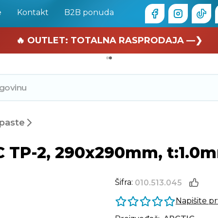
e
Kontakt
B2B ponuda
🏄 Zaslužuješ odmor —❯
🔥 OUTLET: TOTALNA RASPRODAJA —❯
paste
C TP-2, 290x290mm, t:1.0
Šifra:
010.513.045
Napišite p