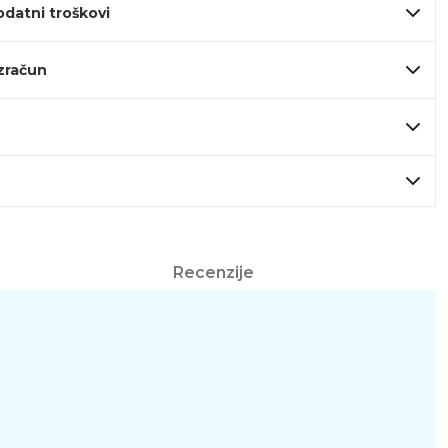
odatni troškovi
izračun
Recenzije