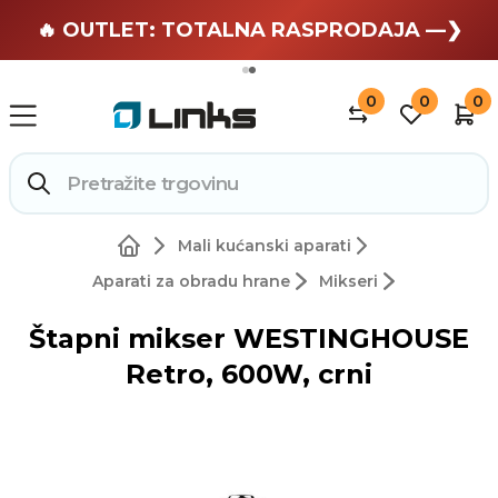
🏄 Zaslužuješ odmor —❯
🔥 OUTLET: TOTALNA RASPRODAJA —❯
0
0
0
Mali kućanski aparati
Aparati za obradu hrane
Mikseri
Štapni mikser WESTINGHOUSE
Retro, 600W, crni