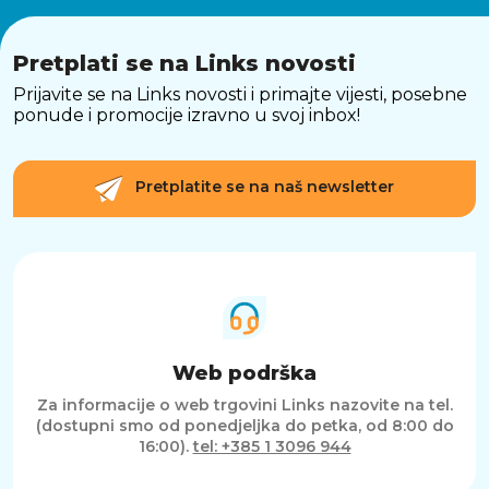
Dužina kabela1,2 m
Broj brzina5
Ergonomska ručkaDa
Pretplati se na Links novosti
Funkcija Turbo PowerDa
Prijavite se na Links novosti i primajte vijesti, posebne
Uključene oštriceDa
ponude i promocije izravno u svoj inbox!
Jamstvo2 godine (privatna uporaba); 1 godina
(komercijalna uporaba)
Pretplatite se na naš newsletter
Web podrška
Za informacije o web trgovini Links nazovite na tel.
(dostupni smo od ponedjeljka do petka, od 8:00 do
16:00).
tel: +385 1 3096 944