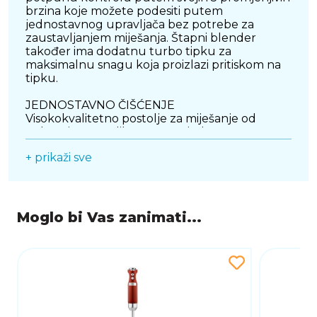
brzina koje možete podesiti putem
jednostavnog upravljača bez potrebe za
zaustavljanjem miješanja. Štapni blender
također ima dodatnu turbo tipku za
maksimalnu snagu koja proizlazi pritiskom na
tipku.
JEDNOSTAVNO ČIŠĆENJE
Visokokvalitetno postolje za miješanje od
nehrđajućeg čelika može se jednostavno
ukloniti, što olakšava čišćenje blendera.
+ prikaži sve
Westinghouse također u ponudi ima i stolni
blender.
Ergonomska ručka
Moglo bi Vas zanimati...
Jednostavno rukovanje, zahvaljujući
ergonomskoj ručki koja osigurava udoban
hvat.
Promjenjive brzine
5 postavki brzine i turbo tipka osiguravaju
dosljedne rezultate.