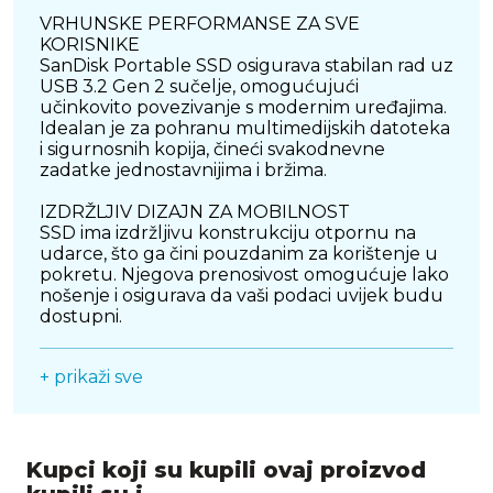
VRHUNSKE PERFORMANSE ZA SVE
KORISNIKE
SanDisk Portable SSD osigurava stabilan rad uz
USB 3.2 Gen 2 sučelje, omogućujući
učinkovito povezivanje s modernim uređajima.
Idealan je za pohranu multimedijskih datoteka
i sigurnosnih kopija, čineći svakodnevne
zadatke jednostavnijima i bržima.
IZDRŽLJIV DIZAJN ZA MOBILNOST
SSD ima izdržljivu konstrukciju otpornu na
udarce, što ga čini pouzdanim za korištenje u
pokretu. Njegova prenosivost omogućuje lako
nošenje i osigurava da vaši podaci uvijek budu
dostupni.
ŠIROKA KOMPATIBILNOST
+ prikaži sve
SanDisk Portable SSD kompatibilan je s
Windows, macOS i Android uređajima,
pružajući univerzalno rješenje za pohranu i
dijeljenje podataka. Zahvaljujući USB-C i USB-A
adapterima, povezuje se s raznovrsnim
Kupci koji su kupili ovaj proizvod
uređajima bez problema.