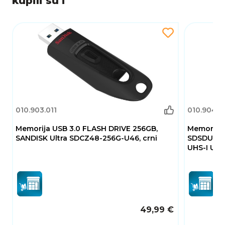
kupili su i
SAŽETAK
SanDisk Portable SSD od 2 TB nudi brzine do
520 MB/s, izdržljiv dizajn i široku
kompatibilnost, čineći ga idealnim rješenjem za
svakodnevne korisnike koji traže praktičnost i
pouzdanost.
010.903.011
010.904.0
Memorija USB 3.0 FLASH DRIVE 256GB,
Memorijsk
SANDISK Ultra SDCZ48-256G-U46, crni
SDSDUNB-0
UHS-I U3
49,99 €