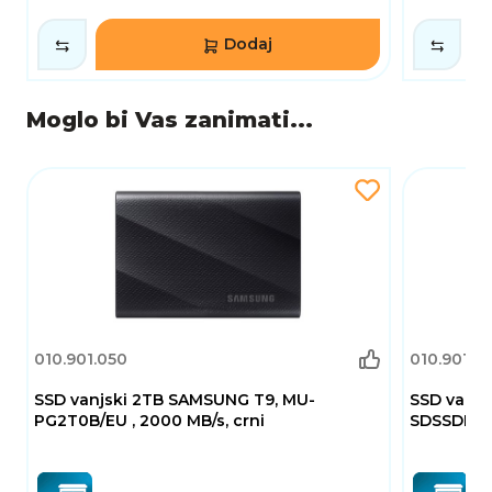
Dodaj
Moglo bi Vas zanimati...
010.901.050
010.901.01
SSD vanjski 2TB SAMSUNG T9, MU-
SSD vanjs
PG2T0B/EU , 2000 MB/s, crni
SDSSDE61-