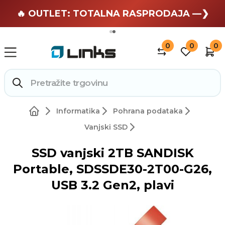
🏄 Zaslužuješ odmor —❯
🔥 OUTLET: TOTALNA RASPRODAJA —❯
0
0
0
Informatika
Pohrana podataka
Vanjski SSD
SSD vanjski 2TB SANDISK
Portable, SDSSDE30-2T00-G26,
USB 3.2 Gen2, plavi