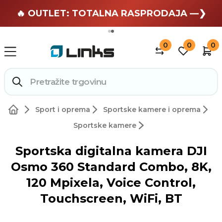
🏄 Zaslužuješ odmor —❯
🔥 OUTLET: TOTALNA RASPRODAJA —❯
0
0
0
Sport i oprema
Sportske kamere i oprema
Sportske kamere
Sportska digitalna kamera DJI
Osmo 360 Standard Combo, 8K,
120 Mpixela, Voice Control,
Touchscreen, WiFi, BT