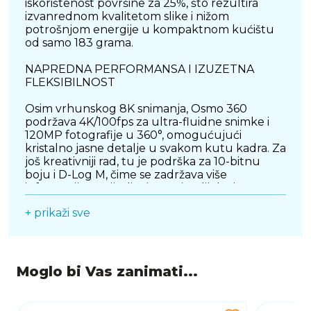
iskorištenost površine za 25%, što rezultira
izvanrednom kvalitetom slike i nižom
potrošnjom energije u kompaktnom kućištu
od samo 183 grama.
NAPREDNA PERFORMANSA I IZUZETNA
FLEKSIBILNOST
Osim vrhunskog 8K snimanja, Osmo 360
podržava 4K/100fps za ultra-fluidne snimke i
120MP fotografije u 360°, omogućujući
kristalno jasne detalje u svakom kutu kadra. Za
još kreativniji rad, tu je podrška za 10-bitnu
boju i D-Log M, čime se zadržava više
informacija u svijetlim i tamnim dijelovima
kadra te otvara širok prostor za napredno
+ prikaži sve
uređivanje.
KAMERA ZA SVAKU AVANTURU
Osmo 360 se trenutačno pretvara iz 360°
Moglo bi Vas zanimati...
kamere u ultraširoku akcijsku kameru. U
Single-Lens načinu snima 5K/60fps s 155°
kutom, dok Boost Video pruža 170°