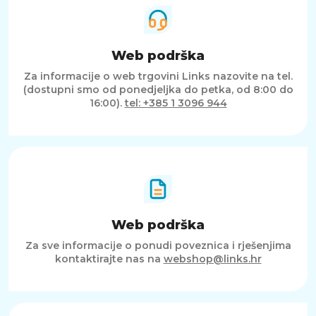
stabilizacijom i potpunim softverskim
ekosustavom za uređivanje. Bilo da snimaš
ekstremne avanture, vlogiraš ili stvaraš
profesionalni sadržaj, Osmo 360 postavlja nove
Web podrška
standarde u snimanju svake perspektive – bez
granica.
Za informacije o web trgovini Links nazovite na tel.
(dostupni smo od ponedjeljka do petka, od 8:00 do
16:00).
tel: +385 1 3096 944
Web podrška
Za sve informacije o ponudi poveznica i rješenjima
kontaktirajte nas na
webshop@links.hr