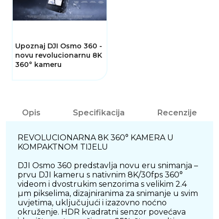
Upoznaj DJI Osmo 360 -
novu revolucionarnu 8K
360° kameru
Opis
Specifikacija
Recenzije
REVOLUCIONARNA 8K 360° KAMERA U
KOMPAKTNOM TIJELU
DJI Osmo 360 predstavlja novu eru snimanja –
prvu DJI kameru s nativnim 8K/30fps 360°
videom i dvostrukim senzorima s velikim 2.4
µm pikselima, dizajniranima za snimanje u svim
uvjetima, uključujući i izazovno noćno
okruženje. HDR kvadratni senzor povećava