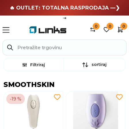
🏄 Zaslužuješ odmor —❯
🔥 OUTLET: TOTALNA RASPRODAJA —❯
0
0
0
sortiraj
Filtriraj
SMOOTHSKIN
-19 %