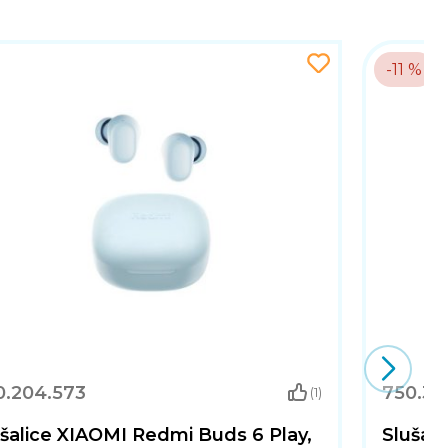
-11 %
0.204.573
750.316
(1)
šalice XIAOMI Redmi Buds 6 Play,
Slušal