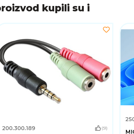
BU
proizvod kupili su i
ch kontrolama koje omogućuju jednostavno upravljanje 
 odgovoriti na poziv, čineći korištenje slušalica još jedno
učnu kvalitetu, dugotrajan komfor i stabilno bežično pov
ije, Bluetooth 5.3 povezivanjem i intuitivnim kontrolam
 su za glazbu, pozive i multimedijske sadržaje.
250
200.300.189
(51)
MI