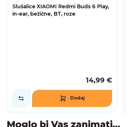
Slušalice XIAOMI Redmi Buds 6 Play,
in-ear, bežične, BT, roze
14,99 €
Dodaj
Moglo bi Vas zanimati...