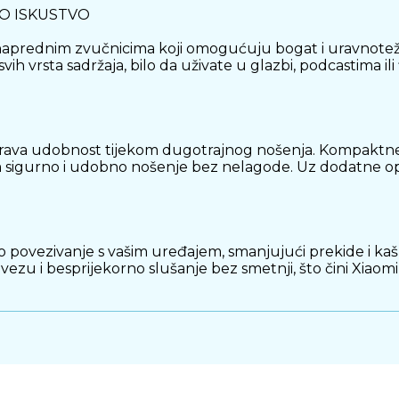
IO ISKUSTVO
prednim zvučnicima koji omogućuju bogat i uravnotežen z
 vrsta sadržaja, bilo da uživate u glazbi, podcastima ili 
urava udobnost tijekom dugotrajnog nošenja. Kompaktne 
igurno i udobno nošenje bez nelagode. Uz dodatne opcij
povezivanje s vašim uređajem, smanjujući prekide i kašnje
 vezu i besprijekorno slušanje bez smetnji, što čini Xi
NJE
ebe za čestim punjenjem. S impresivnim trajanjem bater
 punjenje osigurava da ćete brzo povratiti energiju i bit