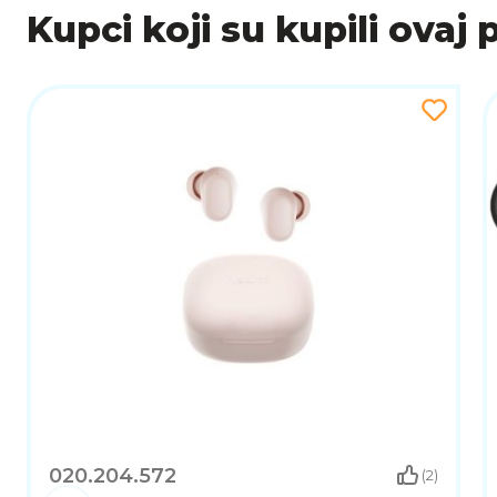
PRAKTIČNE TOUCH KONTROLE ZA LAKO UPORA
Kupci koji su kupili ovaj 
Xiaomi Redmi Buds 6 Play dolaze s intuitivnim tou
dodirom možete pauzirati glazbu, preskočiti pjesme ili
SAŽETAK
Xiaomi Redmi Buds 6 Play slušalice nude iznimnu zv
svakodnevnu upotrebu. S dugotrajnim trajanjem bater
koji će zadovoljiti i najzahtjevnije korisnike. Idealne
020.204.572
(2)