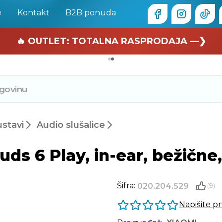
e
Kontakt
B2B ponuda
🏄 Zaslužuješ odmor —❯
🔥 OUTLET: TOTALNA RASPRODAJA —❯
ustavi
Audio slušalice
s 6 Play, in-ear, bežične, 
Šifra:
020.204.529
(9)
Napišite p