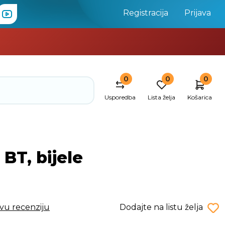
Registracija
Prijava
0
0
0
Usporedba
Lista želja
Košarica
BT, bijele
rvu recenziju
Dodajte na listu želja