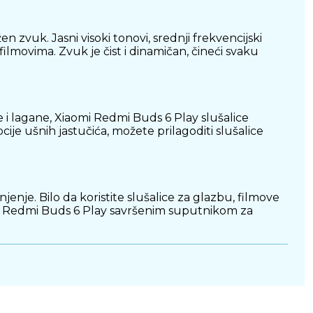
vuk. Jasni visoki tonovi, srednji frekvencijski
filmovima. Zvuk je čist i dinamičan, čineći svaku
i lagane, Xiaomi Redmi Buds 6 Play slušalice
e ušnih jastučića, možete prilagoditi slušalice
nje. Bilo da koristite slušalice za glazbu, filmove
aomi Redmi Buds 6 Play savršenim suputnikom za
ije, Xiaomi Redmi Buds 6 Play omogućuju sate
i spremni za ponovnu upotrebu.