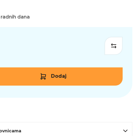
 radnih dana
Dodaj
lovnicama