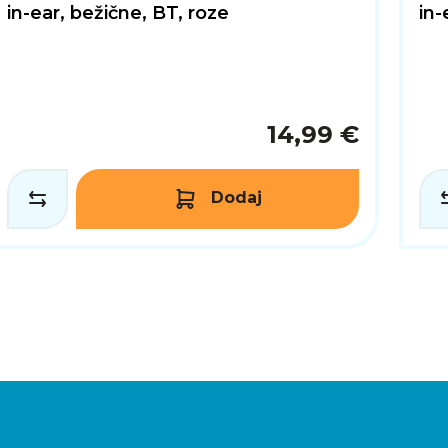
in-ear, bežične, BT, roze
in-
14,99 €
Dodaj