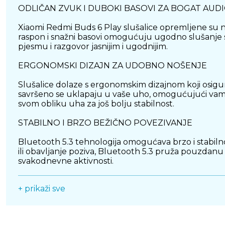
ODLIČAN ZVUK I DUBOKI BASOVI ZA BOGAT AUD
Xiaomi Redmi Buds 6 Play slušalice opremljene su na
raspon i snažni basovi omogućuju ugodno slušanje svih
pjesmu i razgovor jasnijim i ugodnijim.
ERGONOMSKI DIZAJN ZA UDOBNO NOŠENJE
Slušalice dolaze s ergonomskim dizajnom koji osig
savršeno se uklapaju u vaše uho, omogućujući vam s
svom obliku uha za još bolju stabilnost.
STABILNO I BRZO BEŽIČNO POVEZIVANJE
Bluetooth 5.3 tehnologija omogućava brzo i stabilno 
ili obavljanje poziva, Bluetooth 5.3 pruža pouzdanu
svakodnevne aktivnosti.
DUROTRAJNA BATERIJA ZA DUGOTRAJNO SLUŠA
+ prikaži sve
Ove slušalice nude dugotrajno korištenje bez potr
slušanja glazbe ili obavljanja poziva. Dodatno, brzo