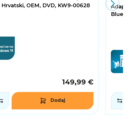
t, Hrvatski, OEM, DVD, KW9-00628
Adapte
Blueto
149,99 €
Dodaj