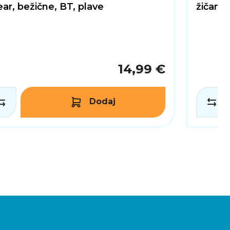
ear, bežične, BT, plave
žičane,
14,99 €
Dodaj