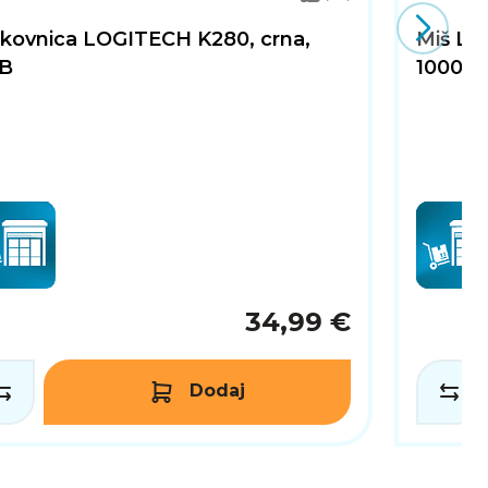
pkovnica LOGITECH K280, crna,
Miš LOG
B
1000dpi
34,99 €
Dodaj