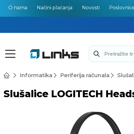
O nama
Načini plaćanja
Novosti
Poslovnic
Informatika
Periferija računala
Slušal
Slušalice LOGITECH Head