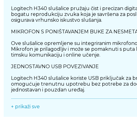
Logitech H340 slušalice pružaju čist i precizan dig
bogatu reprodukciju zvuka koja je savršena za poslov
osigurava vrhunsko iskustvo slušanja.
MIKROFON S PONIŠTAVANJEM BUKE ZA NESMET
Ove slušalice opremljene su integriranim mikrofono
Mikrofon je prilagodljiv i može se pomaknuti s puta
timsku komunikaciju i online učenje.
JEDNOSTAVNO USB POVEZIVANJE
Logitech H340 slušalice koriste USB priključak za b
omogućuje trenutnu upotrebu bez potrebe za dodatn
jednostavan i pouzdan uređaj.
ERGONOMSKI DIZAJN ZA CIJELI DAN
+ prikaži sve
S laganim i udobnim dizajnom, Logitech H340 slušali
stabilno i ugodno nošenje, smanjujući nelagodu tijeko
VIŠENAMJENSKA PRIMJENA ZA RAZLIČITE POTR