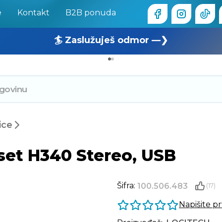
e
Kontakt
B2B ponuda
🏄 Zaslužuješ odmor —❯
🔥 OUTLET: TOTALNA RASPRODAJA —❯
ice
set H340 Stereo, USB
Šifra:
100.506.483
(17)
Napišite p