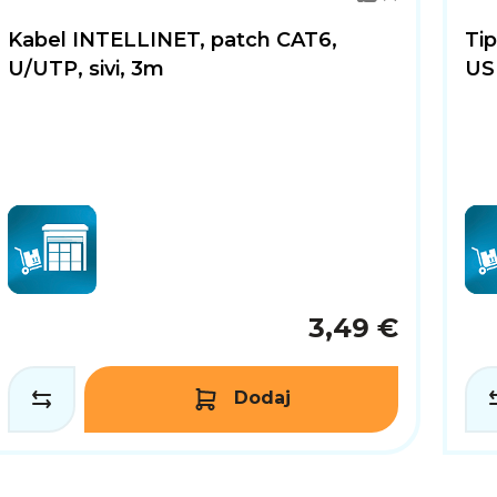
Kabel INTELLINET, patch CAT6,
Ti
U/UTP, sivi, 3m
US
3,49 €
Dodaj