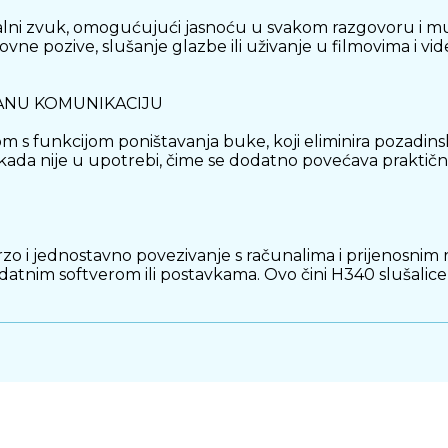
italni zvuk, omogućujući jasnoću u svakom razgovoru i m
ne pozive, slušanje glazbe ili uživanje u filmovima i vid
ANU KOMUNIKACIJU
m s funkcijom poništavanja buke, koji eliminira pozadins
 kada nije u upotrebi, čime se dodatno povećava praktično
rzo i jednostavno povezivanje s računalima i prijenosni
im softverom ili postavkama. Ovo čini H340 slušalice iz
ce idealne su za dugotrajnu upotrebu. Mekani jastučići 
m duljih sesija. Ove slušalice osmišljene su kako bi pruži
EBE