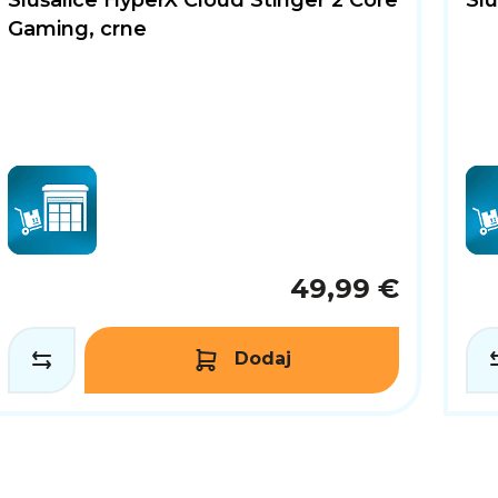
Slušalice HyperX Cloud Stinger 2 Core
Sl
Gaming, crne
49,99 €
Dodaj