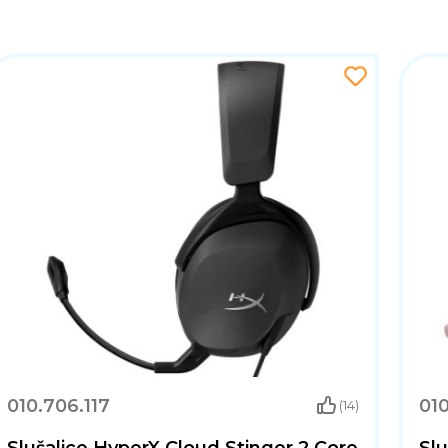
010.706.117
010
(14)