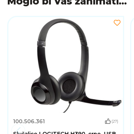
Moglo bi Vas zanimati...
100.506.361
(27)