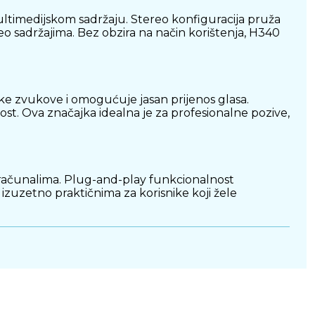
ultimedijskom sadržaju. Stereo konfiguracija pruža
eo sadržajima. Bez obzira na način korištenja, H340
ke zvukove i omogućuje jasan prijenos glasa.
st. Ova značajka idealna je za profesionalne pozive,
m računalima. Plug-and-play funkcionalnost
uzetno praktičnima za korisnike koji žele
za uši i prilagodljiva traka za glavu omogućuju
le udobnost korisnicima svih veličina i oblika glave.