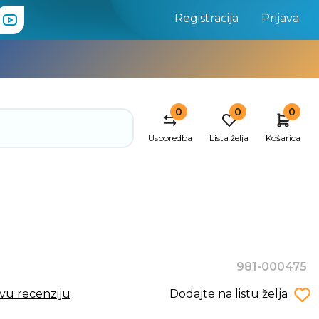
Registracija
Prijava
0
0
0
Usporedba
Lista želja
Košarica
981-000475
rvu recenziju
Dodajte na listu želja