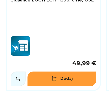
Slušalice LOGITECH H390, crne, USB
49,99 €
Dodaj