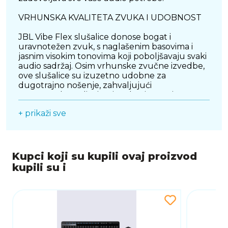
VRHUNSKA KVALITETA ZVUKA I UDOBNOST
JBL Vibe Flex slušalice donose bogat i
uravnotežen zvuk, s naglašenim basovima i
jasnim visokim tonovima koji poboljšavaju svaki
audio sadržaj. Osim vrhunske zvučne izvedbe,
ove slušalice su izuzetno udobne za
dugotrajno nošenje, zahvaljujući
ergonomskom dizajnu i mekanim ušnim
ulošcima koji pružaju savršeno pristajanje i
+ prikaži sve
stabilnost. Ovaj dizajn ne samo da poboljšava
kvalitetu zvuka, već i smanjuje vanjske
smetnje, omogućujući vam da se potpuno
posvetite glazbi ili razgovorima.
Kupci koji su kupili ovaj proizvod
BEŽIČNA POVEZIVANJE I PRAKTIČNOST
kupili su i
Slušalice JBL Vibe Flex nude bežičnu
Bluetooth povezanost, koja omogućuje brzu i
stabilnu vezu s vašim pametnim telefonima,
tabletima ili računalima. Bežična sloboda znači
da možete uživati u glazbi ili obavljati pozive