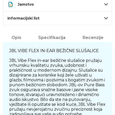
Jamstvo
Informacijski list
Opis
Specifikacija
Recenzije
JBL VIBE FLEX IN-EAR BEŽIČNE SLUŠALICE
JBL Vibe Flex in-ear bežične slušalice pružaju
vrhunsku kvalitetu zvuka, udobnost i
praktičnost u modernom dizajnu. Slušalice su
dizajnirane za korisnike koji žele uživati u
glazbi, filmovima i pozivima s bogatim zvukom i
punom bežičnom slobodom. JBL-ov Pure Bass
zvuk osigurava snažne basove i jasne visoke
tonove, stvarajući uravnoteženo i dinamično
audio iskustvo. Bilo da ste na putovanju,
vježbate ili opuštate se kod kuće, JBL Vibe Flex
pružaju nevjerojatnu zvučnu preciznost koja
zadovoljava sve vaše audio potrebe.