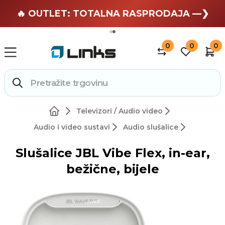
🏄 Zaslužuješ odmor —❯
🔥 OUTLET: TOTALNA RASPRODAJA —❯
0
0
0
Televizori / Audio video
Audio i video sustavi
Audio slušalice
Slušalice JBL Vibe Flex, in-ear,
bežične, bijele