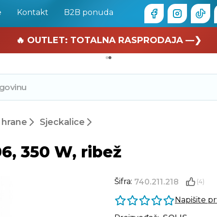
e
Kontakt
B2B ponuda
🏄 Zaslužuješ odmor —❯
🔥 OUTLET: TOTALNA RASPRODAJA —❯
 hrane
Sjeckalice
6, 350 W, ribež
Šifra:
740.211.218
(4)
Napišite p