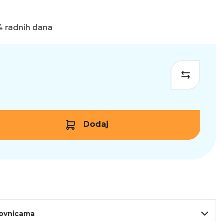
4 radnih dana
Dodaj
lovnicama