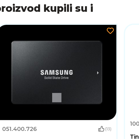
vanje/isključivanje na vrhu ribeža koji vam omogućuje
proizvod kupili su i
jenje hranom, siguran rad i uklanjanje radi lakšeg čišć
10
051.400.726
(13)
Tin