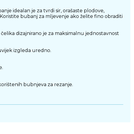
je idealan je za tvrdi sir, orašaste plodove,
Koristite bubanj za mljevenje ako želite fino obraditi
 čelika dizajnirano je za maksimalnu jednostavnost
uvijek izgleda uredno.
e.
skorištenih bubnjeva za rezanje.
i kada meljete najzahtjevniju hranu.