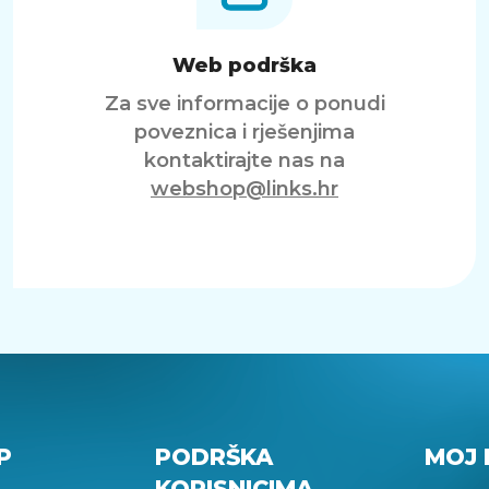
Web podrška
Za sve informacije o ponudi
poveznica i rješenjima
kontaktirajte nas na
webshop@links.hr
P
PODRŠKA
MOJ 
KORISNICIMA