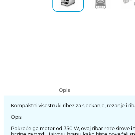
Opis
Kompaktni višestruki ribež za sjeckanje, rezanje i ri
Opis:
Pokreće ga motor od 350 W, ovaj ribar reže sirove i
brzine za tvrdu i sirovu hranu kako biste povećali sn