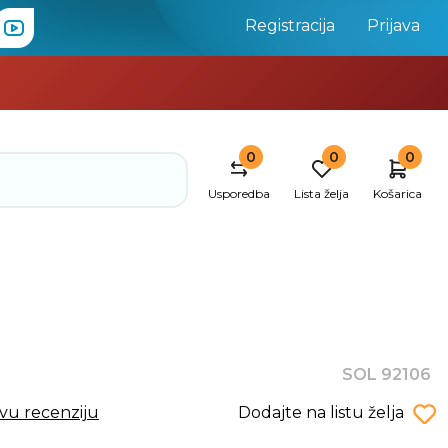
Registracija
Prijava
0
0
0
Usporedba
Lista želja
Košarica
SOL 92106
rvu recenziju
Dodajte na listu želja