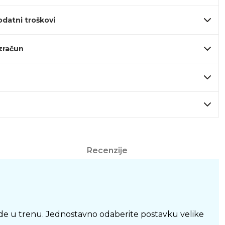
odatni troškovi
izračun
Recenzije
made u trenu. Jednostavno odaberite postavku velike