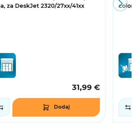
a, za DeskJet 2320/27xx/41xx
color,
31,99 €
Dodaj