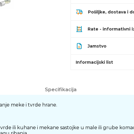
Pošiljke, dostava i d
Rate - informativni 
Jamstvo
Informacijski list
Specifikacija
banje meke i tvrde hrane.
 tvrde ili kuhane i mekane sastojke u male ili grube ko
agu ribanja.