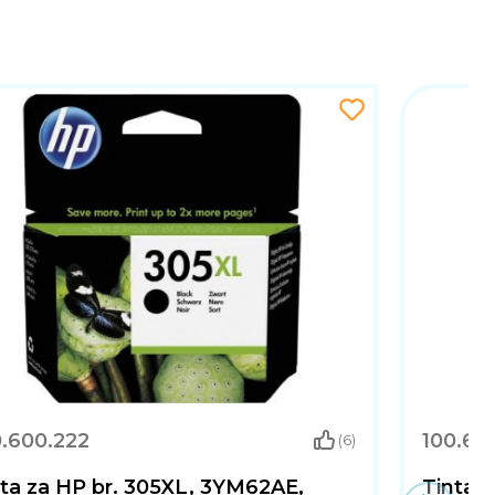
 da istovremeno odaberete postavku brzine.
enja.
0.600.222
100.60
(6)
ta za HP br. 305XL, 3YM62AE,
Tinta z