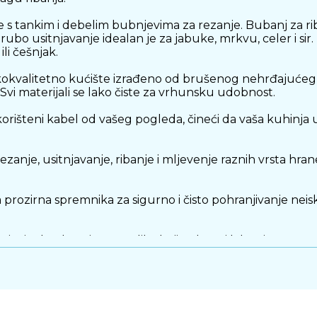
 s tankim i debelim bubnjevima za rezanje. Bubanj za riban
bo usitnjavanje idealan je za jabuke, mrkvu, celer i sir. 
li češnjak.
sokokvalitetno kućište izrađeno od brušenog nehrđajućeg
 Svi materijali se lako čiste za vrhunsku udobnost.
korišteni kabel od vašeg pogleda, čineći da vaša kuhinja 
ezanje, usitnjavanje, ribanje i mljevenje raznih vrsta hran
va prozirna spremnika za sigurno i čisto pohranjivanje nei
njevi od nehrđajućeg čelika koji se brzo i lako čiste.
gurava vrhunsko prianjanje uređaja tijekom uporabe, čak 