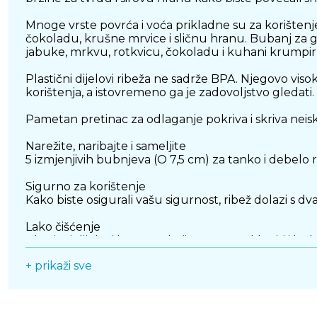
Mnoge vrste povrća i voća prikladne su za korištenje
čokoladu, krušne mrvice i sličnu hranu. Bubanj za gru
jabuke, mrkvu, rotkvicu, čokoladu i kuhani krumpir i
Plastični dijelovi ribeža ne sadrže BPA. Njegovo vi
korištenja, a istovremeno ga je zadovoljstvo gledati.
Pametan pretinac za odlaganje pokriva i skriva neis
Narežite, naribajte i sameljite
5 izmjenjivih bubnjeva (O 7,5 cm) za tanko i debelo r
Sigurno za korištenje
Kako biste osigurali vašu sigurnost, ribež dolazi s d
Lako čišćenje
Plastični dijelovi bez BPA koji se mogu ukloniti i bub
+ prikaži sve
Ultimativni Grip
Kombinacija usisnog dijela i neklizajućih nožica osi
Jednostavan za korištenje