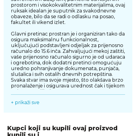
prostorom i visokokvalitetnim materijalima, ovaj
ruksak idealan je suputnik za svakodnevne
obaveze, bilo da se radi o odlasku na posao,
fakultet ili vikend izlet.
Glavni pretinac prostran je i organiziran tako da
osigura maksimalnu funkcionalnost,
uključujući podstavljeni odjeljak za prijenosno
računalo do 15.6 inča. Zahvaljujući mekoj zaštiti,
vaše prijenosno računalo sigurno je od udaraca
i ogrebotina, dok dodatni pretinci omogućuju
uredno pohranjivanje dokumenata, punjača,
slušalica i svih ostalih dnevnih potrepština.
Svaka stvar ima svoje mjesto, što olakšava brzo
pronalaženje i osigurava urednost čak i tijekom
najprometnijih dana.
+ prikaži sve
Xiaomi je kod ovog modela posebnu pažnju
posvetio udobnosti nošenja. Podstavljene
naramenice i ergonomska stražnja ploča
prilagođavaju se obliku vaših leđa, smanjujući
pritisak i osiguravajući cjelodnevnu udobnost
Kupci koji su kupili ovaj proizvod
čak i pri nošenju veće težine. Zahvaljujući
kupili su i