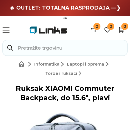
🏄 Zaslužuješ odmor —❯
🔥 OUTLET: TOTALNA RASPRODAJA —❯
0
0
0
Informatika
Laptopi i oprema
Torbe i ruksaci
Ruksak XIAOMI Commuter
Backpack, do 15.6", plavi