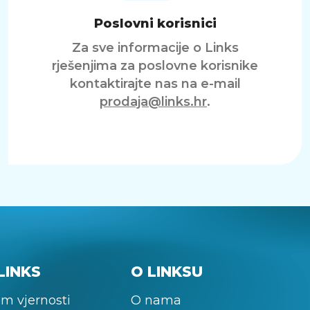
Poslovni korisnici
Za sve informacije o Links
rješenjima za poslovne korisnike
kontaktirajte nas na e-mail
prodaja@links.hr
.
LINKS
O LINKSU
m vjernosti
O nama