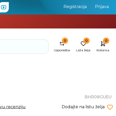
Registracija
Prijava
0
0
0
Usporedba
Lista želja
Košarica
BHR08GUEU
rvu recenziju
Dodajte na listu želja