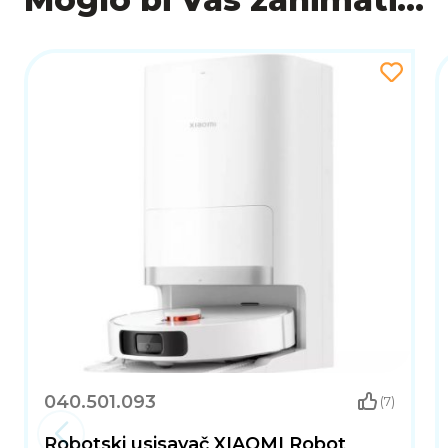
040.501.093
(7)
Robotski usisavač XIAOMI Robot