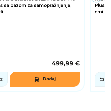
us sa bazom za samopražnjenje,
Plus s
li
crni
499,99 €
Dodaj