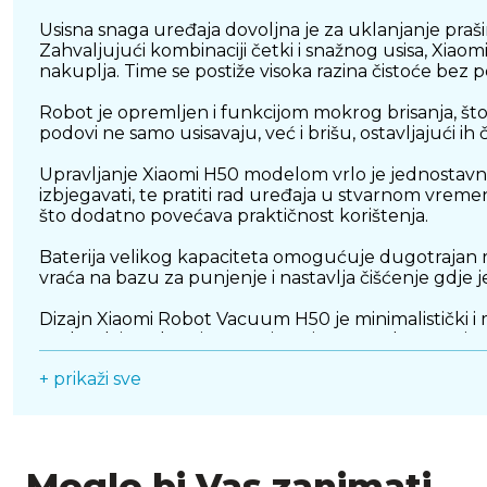
Usisna snaga uređaja dovoljna je za uklanjanje prašine
Zahvaljujući kombinaciji četki i snažnog usisa, Xia
nakuplja. Time se postiže visoka razina čistoće bez
Robot je opremljen i funkcijom mokrog brisanja, š
podovi ne samo usisavaju, već i brišu, ostavljajući i
Upravljanje Xiaomi H50 modelom vrlo je jednostavno zah
izbjegavati, te pratiti rad uređaja u stvarnom vr
što dodatno povećava praktičnost korištenja.
Baterija velikog kapaciteta omogućuje dugotrajan ra
vraća na bazu za punjenje i nastavlja čišćenje gdje 
Dizajn Xiaomi Robot Vacuum H50 je minimalistički i
prolazak ispod većine namještaja, poput kreveta i so
+ prikaži sve
Sveukupno, Xiaomi Robot Vacuum H50 predstavlja 
navigacije i jednostavnog upravljanja čini ga idealn
Moglo bi Vas zanimati...