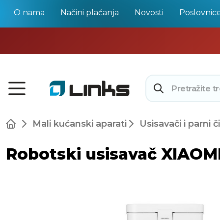
O nama
Načini plaćanja
Novosti
Poslovnic
Mali kućanski aparati
Usisavači i parni č
Robotski usisavač XIAOMI