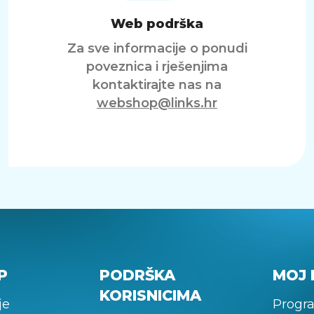
Web podrška
Za sve informacije o ponudi
poveznica i rješenjima
kontaktirajte nas na
webshop@links.hr
P
PODRŠKA
MOJ 
KORISNICIMA
je
Progra