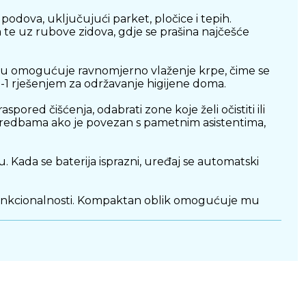
 podova, uključujući parket, pločice i tepih.
 te uz rubove zidova, gdje se prašina najčešće
odu omogućuje ravnomjerno vlaženje krpe, čime se
2-u-1 rješenjem za održavanje higijene doma.
ored čišćenja, odabrati zone koje želi očistiti ili
naredbama ako je povezan s pametnim asistentima,
 Kada se baterija isprazni, uređaj se automatski
i funkcionalnosti. Kompaktan oblik omogućuje mu
doma. Kombinacija snažnog usisavanja, pametne
ržavati dom urednim bez dodatnog napora.