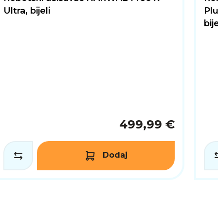
Ultra, bijeli
Pl
bije
499,99 €
Dodaj