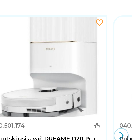
.501.174
040.50
botski usisavač DREAME D20 Pro
Robots