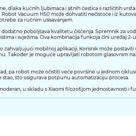
, dlaka kućnih ljubimaca i sitnih čestica s različitih vrsta
omi Robot Vacuum H50 može dohvatiti nečistoće i iz kutova
 potrebe za ručnim usisavanjem.
to dodatno poboljšava kvalitetu čišćenja. Spremnik za v
h čistima i svježima. Ova kombinacija funkcija čini uređaj 
valjujući mobilnoj aplikaciji. Korisnik može postaviti rasp
emenu. Također je moguće upravljati robotom glasovnim 
d, pa robot može očistiti veće površine u jednom ciklusu.
je stao, što osigurava potpunu automatizaciju procesa.
 moderan, u skladu s Xiaomi filozofijom jednostavnosti 
fa, gdje je ručno čišćenje često otežano.
pouzdano i pametno rješenje za svakodnevno čišćenje 
im izborom za korisnike koji žele uštedjeti vrijeme i od