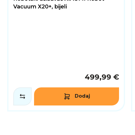
Vacuum X20+, bijeli
499,99 €
Dodaj