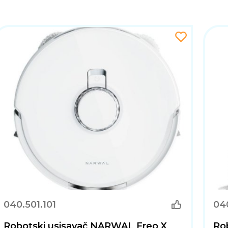
040.501.101
040
Robotski usisavač NARWAL Freo X
Ro