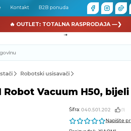
e
Kontakt
B2B ponuda
🏄 Zaslužuješ odmor —❯
🔥 OUTLET: TOTALNA RASPRODAJA —❯
istači
Robotski usisavači
 Robot Vacuum H50, bijeli
Šifra:
040.501.202
(1)
Napišite p