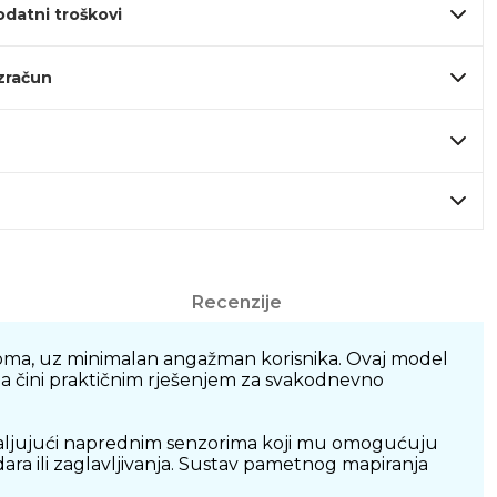
odatni troškovi
izračun
Recenzije
doma, uz minimalan angažman korisnika. Ovaj model
ga čini praktičnim rješenjem za svakodnevno
valjujući naprednim senzorima koji mu omogućuju
ara ili zaglavljivanja. Sustav pametnog mapiranja