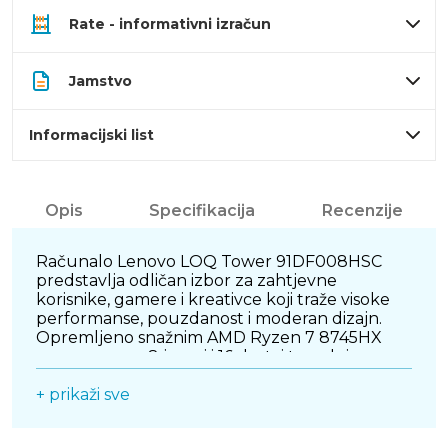
Rate - informativni izračun
Jamstvo
Informacijski list
Opis
Specifikacija
Recenzije
Računalo Lenovo LOQ Tower 91DF008HSC
predstavlja odličan izbor za zahtjevne
korisnike, gamere i kreativce koji traže visoke
performanse, pouzdanost i moderan dizajn.
Opremljeno snažnim AMD Ryzen 7 8745HX
procesorom s 8 jezgri i 16 dretvi te radnim
taktom do 5,1 GHz, ovo računalo bez problema
izvršava zahtjevne zadatke poput igranja
+ prikaži sve
najnovijih igara, obrade fotografija i videa, 3D
modeliranja te multitaskinga.