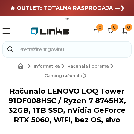
🏄 Zaslužuješ odmor —❯
🔥 OUTLET: TOTALNA RASPRODAJA —❯
0
0
0
Informatika
Računala i oprema
Gaming računala
Računalo LENOVO LOQ Tower
91DF008HSC / Ryzen 7 8745HX,
32GB, 1TB SSD, nVidia GeForce
RTX 5060, WiFi, bez OS, sivo