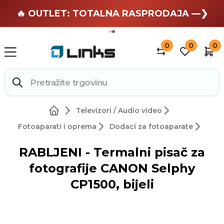
🏄 Zaslužuješ odmor —❯
🔥 OUTLET: TOTALNA RASPRODAJA —❯
0
0
0
Televizori / Audio video
Fotoaparati i oprema
Dodaci za fotoaparate
RABLJENI - Termalni pisač za
fotografije CANON Selphy
CP1500, bijeli