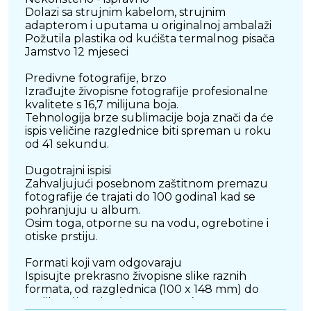
Dolazi sa strujnim kabelom, strujnim
adapterom i uputama u originalnoj ambalaži
Požutila plastika od kućišta termalnog pisača
Jamstvo 12 mjeseci
Predivne fotografije, brzo
Izrađujte živopisne fotografije profesionalne
kvalitete s 16,7 milijuna boja.
Tehnologija brze sublimacije boja znači da će
ispis veličine razglednice biti spreman u roku
od 41 sekundu.
Dugotrajni ispisi
Zahvaljujući posebnom zaštitnom premazu
fotografije će trajati do 100 godina1 kad se
pohranjuju u album.
Osim toga, otporne su na vodu, ogrebotine i
otiske prstiju.
Formati koji vam odgovaraju
Ispisujte prekrasno živopisne slike raznih
formata, od razglednica (100 x 148 mm) do
malih naljepnica (22 x 17,3 mm).