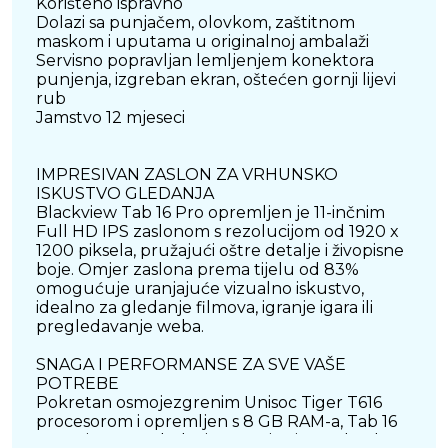
Korišteno ispravno
Dolazi sa punjačem, olovkom, zaštitnom
maskom i uputama u originalnoj ambalaži
Servisno popravljan lemljenjem konektora
punjenja, izgreban ekran, oštećen gornji lijevi
rub
Jamstvo 12 mjeseci
IMPRESIVAN ZASLON ZA VRHUNSKO
ISKUSTVO GLEDANJA
Blackview Tab 16 Pro opremljen je 11-inčnim
Full HD IPS zaslonom s rezolucijom od 1920 x
1200 piksela, pružajući oštre detalje i živopisne
boje. Omjer zaslona prema tijelu od 83%
omogućuje uranjajuće vizualno iskustvo,
idealno za gledanje filmova, igranje igara ili
pregledavanje weba.
SNAGA I PERFORMANSE ZA SVE VAŠE
POTREBE
Pokretan osmojezgrenim Unisoc Tiger T616
procesorom i opremljen s 8 GB RAM-a, Tab 16
Pro osigurava glatko izvođenje više zadataka