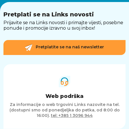
ZAKLJUČAK
Blackview Tab 16 Pro je svestran i moćan tablet
koji kombinira impresivan zaslon, snažne
Pretplati se na Links novosti
performanse i dugotrajnu bateriju u
Prijavite se na Links novosti i primajte vijesti, posebne
elegantnom i prijenosnom dizajnu. Idealan je
ponude i promocije izravno u svoj inbox!
za korisnike koji traže pouzdan uređaj za rad,
učenje ili zabavu, pružajući izvrsnu vrijednost
za uloženi
Pretplatite se na naš newsletter
Web podrška
Za informacije o web trgovini Links nazovite na tel.
(dostupni smo od ponedjeljka do petka, od 8:00 do
16:00).
tel: +385 1 3096 944