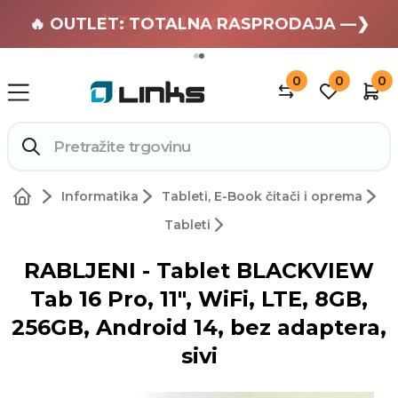
🏄 Zaslužuješ odmor —❯
🔥 OUTLET: TOTALNA RASPRODAJA —❯
0
0
0
Informatika
Tableti, E-Book čitači i oprema
Tableti
RABLJENI - Tablet BLACKVIEW
Tab 16 Pro, 11", WiFi, LTE, 8GB,
256GB, Android 14, bez adaptera,
sivi