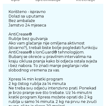
Korišteno - ispravno
Dolazi sa uputama
Bez ambalaže
Jamstvo 24 mjeseca
AntiCrease®
Rublje bez gužvanja
Ako vam glačanje nije omiljena aktivnost
(stvarno?), trebali biste bolje pogledati funkciju
AntiCrease® s IonGuard® tehnologijom.
Bubanj se okreće u pravilnim intervalima na
kraju ciklusa pranja kako bi odjeća ostala svježa
i bez nabora. To znači manje peglanja i više
slobodnog vremena za vas.
Xpress 14 min kratki program
2 kg čistog rublja za 14 minuta
Ne treba svu odjeću intenzivno prati. Ponekad
je brzo pranje sve što trebate. Uz 14-minutni
kratki program Xpress možete oprati do 2 kg
rublja u samo 14 minuta. 2 kg na prvu ne zvuči