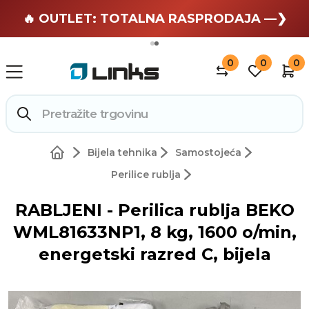
🏄 Zaslužuješ odmor —❯
🔥 OUTLET: TOTALNA RASPRODAJA —❯
0
0
0
Bijela tehnika
Samostojeća
Perilice rublja
RABLJENI - Perilica rublja BEKO
WML81633NP1, 8 kg, 1600 o/min,
energetski razred C, bijela