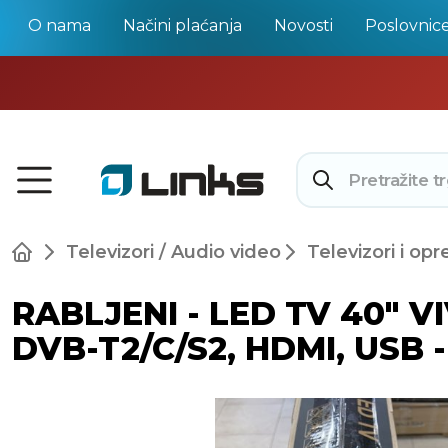
O nama
Načini plaćanja
Novosti
Poslovnic
Televizori / Audio video
Televizori i op
RABLJENI - LED TV 40" V
DVB-T2/C/S2, HDMI, USB -