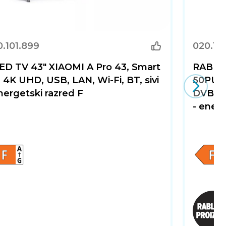
.101.899
020.101
ED TV 43" XIAOMI A Pro 43, Smart
RABLJE
 4K UHD, USB, LAN, Wi-Fi, BT, sivi
50PUS7
nergetski razred F
DVB-T2
- energ