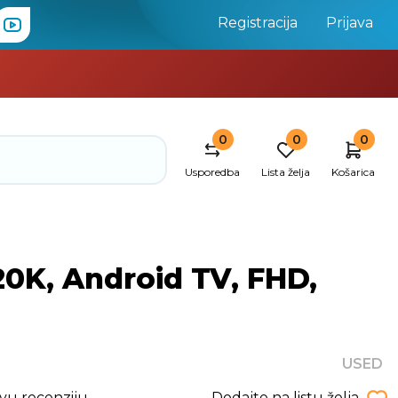
Registracija
Prijava
0
0
0
Usporedba
Lista želja
Košarica
0K, Android TV, FHD,
USED
rvu recenziju
Dodajte na listu želja