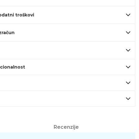
odatni troškovi
izračun
kcionalnost
Recenzije