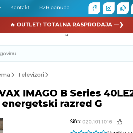
e
Kontakt
B2B ponuda
🏄 Zaslužuješ odmor —❯
🔥 OUTLET: TOTALNA RASPRODAJA —❯
rema
Televizori
IVAX IMAGO B Series 40LE2
 energetski razred G
Šifra:
020.101.1016
Napišite p