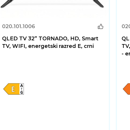
020.101.1006
020
QLED TV 32” TORNADO, HD, Smart
QL
TV, WIFI, energetski razred E, crni
TV,
- e