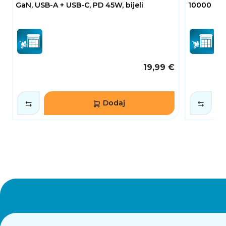
GaN, USB-A + USB-C, PD 45W, bijeli
10000 mAh,
19,99 €
Dodaj