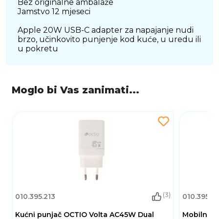
Bez originalne ambalaže
Jamstvo 12 mjeseci
Apple 20W USB-C adapter za napajanje nudi
brzo, učinkovito punjenje kod kuće, u uredu ili
u pokretu
Moglo bi Vas zanimati...
(3)
010.395.213
010.395.2
Kućni punjač OCTIO Volta AC45W Dual
Mobilni U