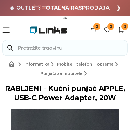
🏄 Zaslužuješ odmor —❯
🔥 OUTLET: TOTALNA RASPRODAJA —❯
0
0
0
Informatika
Mobiteli, telefoni i oprema
Punjači za mobitele
RABLJENI - Kućni punjač APPLE,
USB-C Power Adapter, 20W