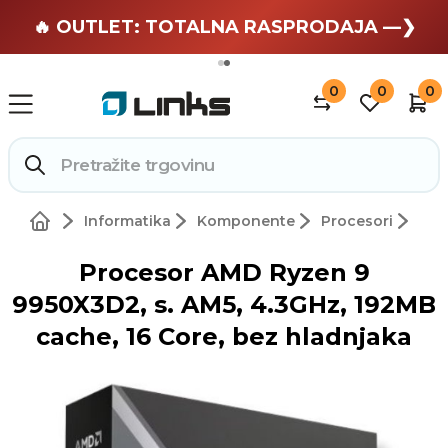
🏄 Zaslužuješ odmor —❯
🔥 OUTLET: TOTALNA RASPRODAJA —❯
0
0
0
Informatika
Komponente
Procesori
Procesor AMD Ryzen 9
9950X3D2, s. AM5, 4.3GHz, 192MB
cache, 16 Core, bez hladnjaka