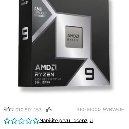
Šifra:
100-100001978WOF
010.501.153
Napišite prvu recenziju