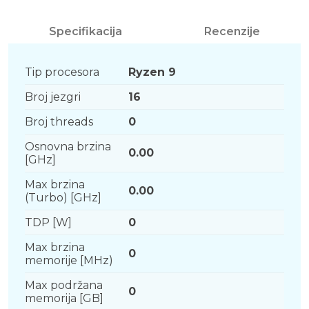
Specifikacija
Recenzije
Tip procesora
Ryzen 9
Broj jezgri
16
Broj threads
0
Osnovna brzina
0.00
[GHz]
Max brzina
0.00
(Turbo) [GHz]
TDP [W]
0
Max brzina
0
memorije [MHz)
Max podržana
0
memorija [GB]