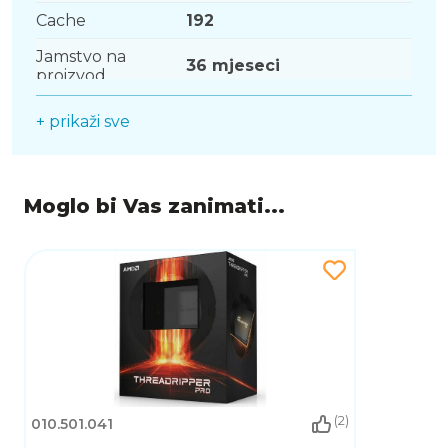
Cache
192
Jamstvo na
36 mjeseci
proizvod
Stanje
Novo
+ prikaži sve
Moglo bi Vas zanimati...
(2)
010.501.041