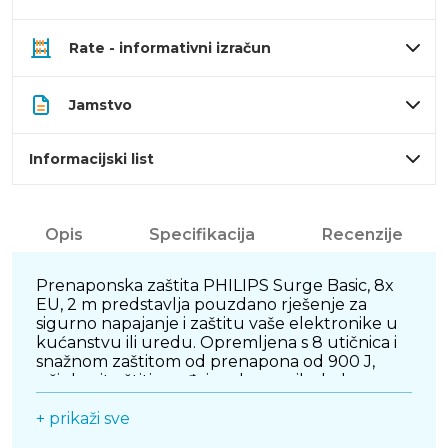
Rate - informativni izračun
Jamstvo
Informacijski list
Opis
Specifikacija
Recenzije
Prenaponska zaštita PHILIPS Surge Basic, 8x
EU, 2 m predstavlja pouzdano rješenje za
sigurno napajanje i zaštitu vaše elektronike u
kućanstvu ili uredu. Opremljena s 8 utičnica i
snažnom zaštitom od prenapona od 900 J,
učinkovito štiti uređaje od opasnih skokova
napona uzrokovanih munjama, nestabilnom
mrežom ili radom električnih uređaja.
+ prikaži sve
Maksimalna snaga od 3680 W omogućuje