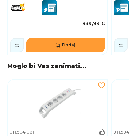
339,99 €
Dodaj
Moglo bi Vas zanimati...
011.504.061
011.504.0