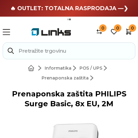
🏄 Zaslužuješ odmor —❯
🔥 OUTLET: TOTALNA RASPRODAJA —❯
0
0
0
Informatika
POS / UPS
Prenaponska zaštita
Prenaponska zaštita PHILIPS
Surge Basic, 8x EU, 2M