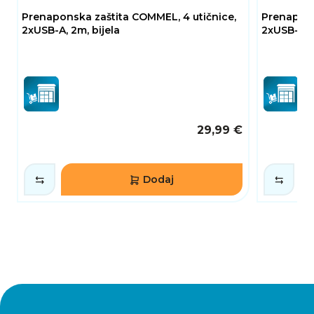
Prenaponska zaštita COMMEL, 4 utičnice,
Prenapons
2xUSB-A, 2m, bijela
2xUSB-A, 
29,99 €
Dodaj