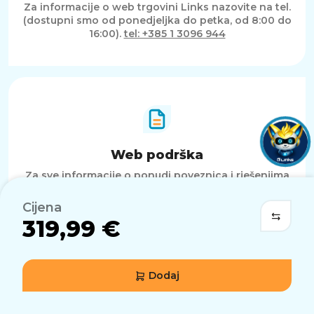
Web podrška
Za informacije o web trgovini Links nazovite na tel.
(dostupni smo od ponedjeljka do petka, od 8:00 do
16:00).
tel: +385 1 3096 944
Cijena
Web podrška
319,99 €
Za sve informacije o ponudi poveznica i rješenjima
kontaktirajte nas na
webshop@links.hr
Dodaj