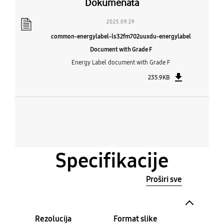
Dokumenata
2025.09.29
common-energylabel-ls32fm702uuxdu-energylabel
Document with Grade F
Energy Label document with Grade F
235.9KB
Specifikacije