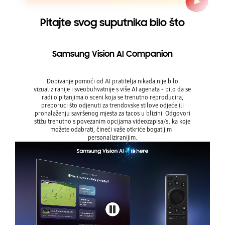
Pitajte svog suputnika bilo što
Samsung Vision AI Companion
Dobivanje pomoći od AI pratitelja nikada nije bilo
vizualiziranije i sveobuhvatnije s više AI agenata - bilo da se
radi o pitanjima o sceni koja se trenutno reproducira,
preporuci što odjenuti za trendovske stilove odjeće ili
pronalaženju savršenog mjesta za tacos u blizini. Odgovori
stižu trenutno s povezanim opcijama videozapisa/slika koje
možete odabrati, čineći vaše otkriće bogatijim i
personaliziranijim.