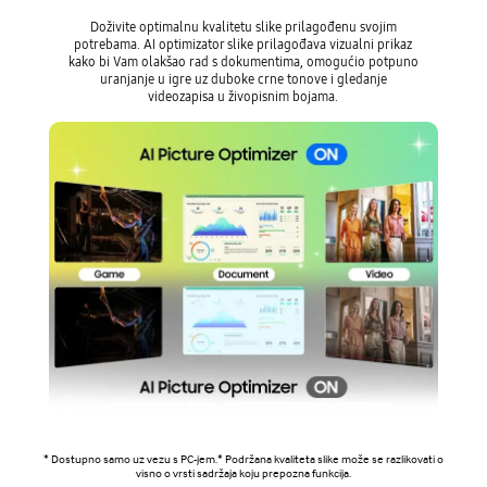
Doživite optimalnu kvalitetu slike prilagođenu svojim
potrebama. AI optimizator slike prilagođava vizualni prikaz
kako bi Vam olakšao rad s dokumentima, omogućio potpuno
uranjanje u igre uz duboke crne tonove i gledanje
videozapisa u živopisnim bojama.
* Dostupno samo uz vezu s PC-jem.* Podržana kvaliteta slike može se razlikovati o
visno o vrsti sadržaja koju prepozna funkcija.