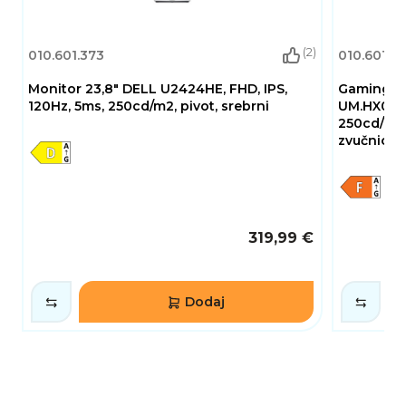
(2)
010.601.373
010.601.7
Monitor 23,8" DELL U2424HE, FHD, IPS,
Gaming mo
120Hz, 5ms, 250cd/m2, pivot, srebrni
UM.HX0EE.
250cd/m2,
zvučnici, 
319,99 €
Dodaj