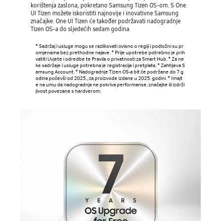
korištenja zaslona, pokretano Samsung Tizen OS-om. S One
UI Tizen možete iskoristiti najnovije i inovativne Samsung
značajke. One UI Tizen će također podržavati nadogradnje
Tizen OS-a do sljedećih sedam godina.
* Sadržaj i usluge mogu se razlikovati ovisno o regiji i podložni su pr
omjenama bez prethodne najave. * Prije upotrebe potrebno je prih
vatiti Uvjete i odredbe te Pravila o privatnosti za Smart Hub. * Za ne
ke sadržaje i usluge potrebna je registracija i pretplata. * Zahtijeva S
amsung Account. * Nadogradnje Tizen OS-a bit će podržane do 7 g
odina počevši od 2025., za proizvode izdane u 2025. godini. * Imajt
e na umu da nadogradnja ne pokriva performanse, značajke ili izdržl
jivost povezane s hardverom.