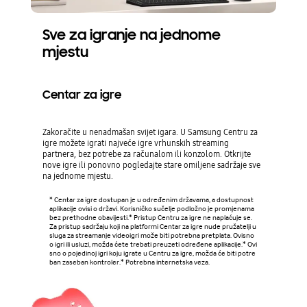
Sve za igranje na jednome
mjestu
Centar za igre
Zakoračite u nenadmašan svijet igara. U Samsung Centru za
igre možete igrati najveće igre vrhunskih streaming
partnera, bez potrebe za računalom ili konzolom. Otkrijte
nove igre ili ponovno pogledajte stare omiljene sadržaje sve
na jednome mjestu.
* Centar za igre dostupan je u određenim državama, a dostupnost
aplikacije ovisi o državi. Korisničko sučelje podložno je promjenama
bez prethodne obavijesti.* Pristup Centru za igre ne naplaćuje se.
Za pristup sadržaju koji na platformi Centar za igre nude pružatelji u
sluga za streamanje videoigri može biti potrebna pretplata. Ovisno
o igri ili usluzi, možda ćete trebati preuzeti određene aplikacije.* Ovi
sno o pojedinoj igri koju igrate u Centru za igre, možda će biti potre
ban zaseban kontroler.* Potrebna internetska veza.