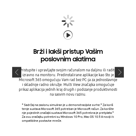
Brži i lakši pristup Vašim
Pove
poslovnim alatima
be
Pristupite i upravljajte svojim računalom na daljinu ili radite
Podignite 
izravno na monitoru. Predinstalirane aplikacije kao što je
na još vi
Microsoft 365 omogućuju Vam rad bez PC-ja za jednostavnije
problema p
i skladnije radno okružje. Multi View značajka omogućuje
i ispust