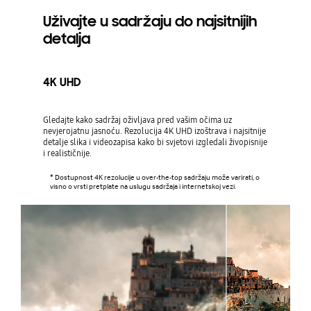
Uživajte u sadržaju do najsitnijih
detalja
4K UHD
Gledajte kako sadržaj oživljava pred vašim očima uz
nevjerojatnu jasnoću. Rezolucija 4K UHD izoštrava i najsitnije
detalje slika i videozapisa kako bi svjetovi izgledali živopisnije
i realističnije.
* Dostupnost 4K rezolucije u over-the-top sadržaju može varirati, o
visno o vrsti pretplate na uslugu sadržaja i internetskoj vezi.