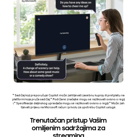
* Sadržaj koji preporučuje Copilot može zahtijevati zasebnu kupnju ili pretplatu na
platformi koja pruža sadržaj.* Podržane značajke mogu se razlikovati ovisno o regij
i.* Specifikacije daljinskog upravljača mogu se razlikovati ovisno o regiji.* Može zah
tijevati prijavu na Microsoft račun i privolu za upotrebu Copilot usluge.
Trenutačan pristup Vašim
omiljenim sadržajima za
streaming