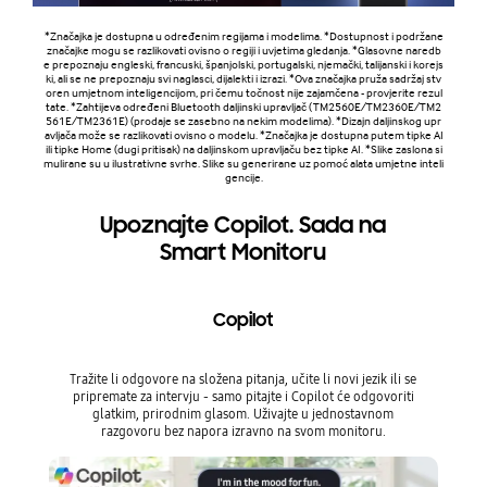
*Značajka je dostupna u određenim regijama i modelima. *Dostupnost i podržane
značajke mogu se razlikovati ovisno o regiji i uvjetima gledanja. *Glasovne naredb
e prepoznaju engleski, francuski, španjolski, portugalski, njemački, talijanski i korejs
ki, ali se ne prepoznaju svi naglasci, dijalekti i izrazi. *Ova značajka pruža sadržaj stv
oren umjetnom inteligencijom, pri čemu točnost nije zajamčena - provjerite rezul
tate. *Zahtijeva određeni Bluetooth daljinski upravljač (TM2560E/TM2360E/TM2
561E/TM2361E) (prodaje se zasebno na nekim modelima). *Dizajn daljinskog upr
avljača može se razlikovati ovisno o modelu. *Značajka je dostupna putem tipke AI
ili tipke Home (dugi pritisak) na daljinskom upravljaču bez tipke AI. *Slike zaslona si
mulirane su u ilustrativne svrhe. Slike su generirane uz pomoć alata umjetne inteli
gencije.
Upoznajte Copilot. Sada na
Smart Monitoru
Copilot
Tražite li odgovore na složena pitanja, učite li novi jezik ili se
pripremate za intervju - samo pitajte i Copilot će odgovoriti
glatkim, prirodnim glasom. Uživajte u jednostavnom
razgovoru bez napora izravno na svom monitoru.