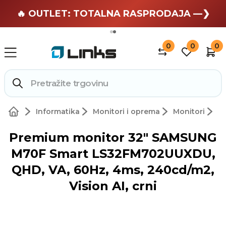
🏄 Zaslužuješ odmor —❯
🔥 OUTLET: TOTALNA RASPRODAJA —❯
0
0
0
Informatika
Monitori i oprema
Monitori
Premium monitor 32" SAMSUNG
M70F Smart LS32FM702UUXDU,
QHD, VA, 60Hz, 4ms, 240cd/m2,
Vision AI, crni