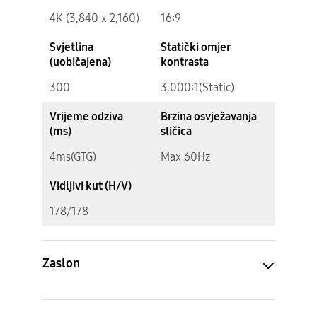
Proširi sve
Rezolucija
Format slike
4K (3,840 x 2,160)
16:9
Svjetlina
Statički omjer
(uobičajena)
kontrasta
300
3,000:1(Static)
Vrijeme odziva
Brzina osvježavanja
(ms)
sličica
4ms(GTG)
Max 60Hz
Vidljivi kut (H/V)
178/178