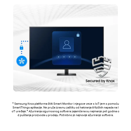
* Samsung Knox platforma štiti Smart Monitor i njegove veze s IoT-jem s pomoću
SmartThings aplikacije. Ne pruža izravnu zaštitu od hakiranja ili fizičkih napada na I
oT uređaje.* Ažuriranja sigurnosnog softvera zajamčena su najmanje pet godina o
d puštanja proizvoda u prodaju. Potrebno je najnovije ažuriranje softvera.