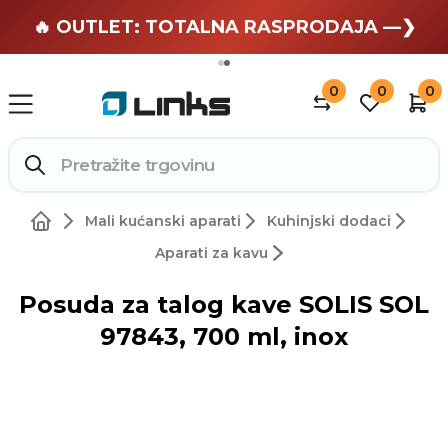
🏄 Zaslužuješ odmor —❯
🔥 OUTLET: TOTALNA RASPRODAJA —❯
0
0
0
Mali kućanski aparati
Kuhinjski dodaci
Aparati za kavu
Posuda za talog kave SOLIS SOL
97843, 700 ml, inox