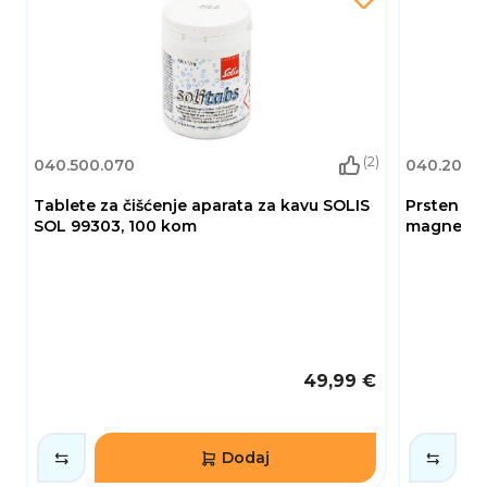
Boja Čelik
Težina 656 g
Visina 8 cm
Širina 14 cm
(2)
040.500.070
040.201.11
Dubina 22 cm
Tablete za čišćenje aparata za kavu SOLIS
Prsten za 
Materijal Plastika, nehrđajući čelik
SOL 99303, 100 kom
magnetsk
49,99 €
Dodaj