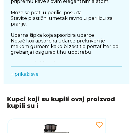
pripremu kave s ovim elegantnim alatom.
Može se prati u perilici posuđa
Stavite plastični umetak ravno u perilicu za
pranje.
Udarna šipka koja apsorbira udarce
Nosač koji apsorbira udarce prekriven je
mekom gumom kako bi zaštitio portafilter od
grebanja i osigurao tihu upotrebu.
Noge protiv klizanja
Noge protiv klizanja sprječavaju pomicanje
+ prikaži sve
kutije za udarce, smanjuju buku i štite
kuhinjski pult od ogrebotina.
Brzo čišćenje
Perfetta Knock Box može se lako rastaviti i
Kupci koji su kupili ovaj proizvod
ponovno sastaviti radi brzog i jednostavnog
kupili su i
čišćenja.
Veliki kapacitet
Sa svojim kapacitetom od 700 ml, Perfetta
Knock Box sadrži dosta mjesta za talog kave, a