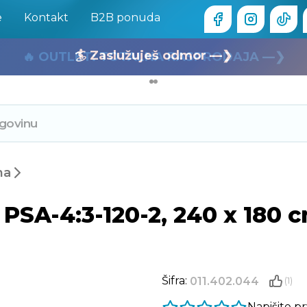
e
Kontakt
B2B ponuda
🏄 Zaslužuješ odmor —❯
🔥 OUTLET: TOTALNA RASPRODAJA —❯
na
PSA-4:3-120-2, 240 x 180 c
Šifra:
011.402.044
(1)
Napišite p