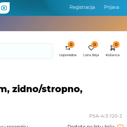
Registracija
Prijava
0
0
0
Usporedba
Lista želja
Košarica
m, zidno/stropno,
PSA-4:3-120-2
rvu recenziju
Dodajte na listu želja