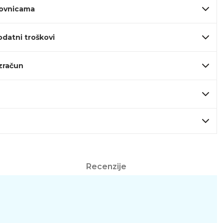
lovnicama
odatni troškovi
izračun
Recenzije