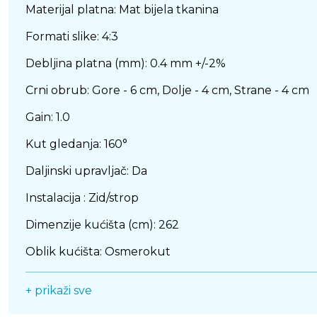
Materijal platna: Mat bijela tkanina
Formati slike: 4:3
Debljina platna (mm): 0.4 mm +/-2%
Crni obrub: Gore - 6 cm, Dolje - 4 cm, Strane - 4 cm
Gain: 1.0
Kut gledanja: 160°
Daljinski upravljač: Da
Instalacija : Zid/strop
Dimenzije kućišta (cm): 262
Oblik kućišta: Osmerokut
Materijal kućišta: Čelik
+ prikaži sve