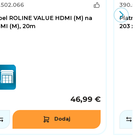
.502.066
390.50
bel ROLINE VALUE HDMI (M) na
Platno
MI (M), 20m
203 x 2
46,99 €
Dodaj