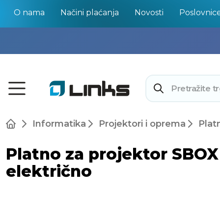
O nama
Načini plaćanja
Novosti
Poslovnic
Informatika
Projektori i oprema
Plat
Platno za projektor SBOX 
električno