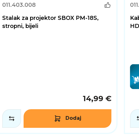
011.403.008
011
Stalak za projektor SBOX PM-18S,
Ka
stropni, bijeli
HD
14,99 €
Dodaj