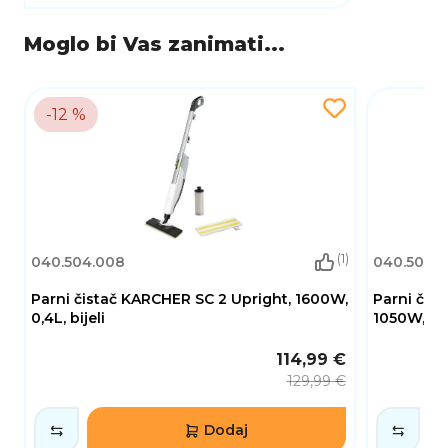
Moglo bi Vas zanimati...
-12 %
(1)
040.504.008
040.504.0
Parni čistač KARCHER SC 2 Upright, 1600W,
Parni čist
0,4L, bijeli
1050W, 0,5 
114,99 €
129,99 €
Dodaj