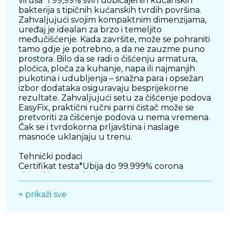
virusa* i 99,99% svih uobičajenih kućanskih
bakterija s tipičnih kućanskih tvrdih površina.
Zahvaljujući svojim kompaktnim dimenzijama,
uređaj je idealan za brzo i temeljito
međučišćenje. Kada završite, može se pohraniti
tamo gdje je potrebno, a da ne zauzme puno
prostora. Bilo da se radi o čišćenju armatura,
pločica, ploča za kuhanje, napa ili najmanjih
pukotina i udubljenja – snažna para i opsežan
izbor dodataka osiguravaju besprijekorne
rezultate. Zahvaljujući setu za čišćenje podova
EasyFix, praktični ručni parni čistač može se
pretvoriti za čišćenje podova u nema vremena.
Čak se i tvrdokorna prljavština i naslage
masnoće uklanjaju u trenu.
Tehnički podaci
Certifikat testa*Ubija do 99.999% corona
virusa* i 99.99% bakterija
Površinski učinak po punjenju spremnika
+ prikaži sve
(otprilike) (m2)pribl. 20
Učinak grijanja (W)1200
Maks. tlak pare (bar)maks. 3
Dužina kabela (m)4