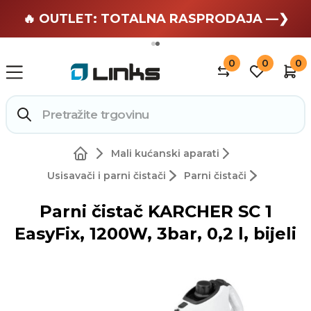
🏄 Zaslužuješ odmor —❯
🔥 OUTLET: TOTALNA RASPRODAJA —❯
0
0
0
Mali kućanski aparati
Usisavači i parni čistači
Parni čistači
Parni čistač KARCHER SC 1
EasyFix, 1200W, 3bar, 0,2 l, bijeli