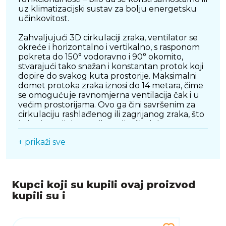
uz klimatizacijski sustav za bolju energetsku
učinkovitost.
Zahvaljujući 3D cirkulaciji zraka, ventilator se
okreće i horizontalno i vertikalno, s rasponom
pokreta do 150° vodoravno i 90° okomito,
stvarajući tako snažan i konstantan protok koji
dopire do svakog kuta prostorije. Maksimalni
domet protoka zraka iznosi do 14 metara, čime
se omogućuje ravnomjerna ventilacija čak i u
većim prostorijama. Ovo ga čini savršenim za
cirkulaciju rashlađenog ili zagrijanog zraka, što
je korisno tijekom svih godišnjih doba.
+ prikaži sve
S korisnički prilagodljivih 24 razine brzine vjetra
i prirodnim simulacijama strujanja zraka, Xiaomi
Smart Standing ventilator može pružiti blago
osvježenje u tihu večer ili snažno hlađenje
tijekom vrućih ljetnih dana. Razine buke
Kupci koji su kupili ovaj proizvod
počinju već od 28,6 dB, što je tiše od
kupili su i
prosječnog šaptanja, čineći ga izvrsnim
izborom za korištenje u spavaćim sobama,
dječjim sobama i uredima.