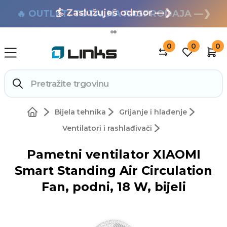
🏄 Zaslužuješ odmor —❯
🔥 OUTLET: TOTALNA RASPRODAJA —❯
0
0
0
Bijela tehnika
Grijanje i hlađenje
Ventilatori i rashlađivači
Pametni ventilator XIAOMI
Smart Standing Air Circulation
Fan, podni, 18 W, bijeli