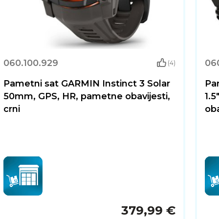
redan pametni sat koji kombinira precizno praćenje akti
prijediti svoje performanse i imati potpunu kontrolu nad sv
060.100.929
06
(4)
Pametni sat GARMIN Instinct 3 Solar
Pa
50mm, GPS, HR, pametne obavijesti,
1.
crni
oba
379,99 €