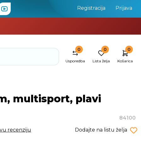
Registracija
Prijava
0
0
0
Usporedba
Lista želja
Košarica
 multisport, plavi
84100
rvu recenziju
Dodajte na listu želja