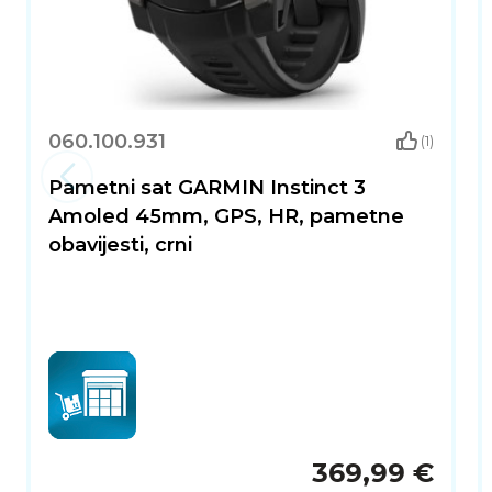
SAŽETAK
Huawei Watch GT Runner 2 predstavlja pouzdan i nap
za trening i zdravlje. Idealan je za sve koji žele una
ozbiljnom bavljenju sportom.
060.100.931
(1)
Pametni sat GARMIN Instinct 3
Amoled 45mm, GPS, HR, pametne
obavijesti, crni
369,99 €