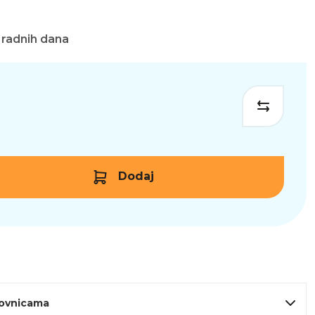
 radnih dana
Dodaj
lovnicama