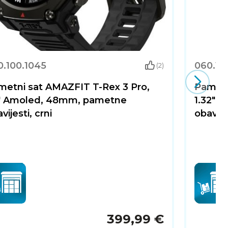
vnosti, dugotrajnu bateriju i širok raspon funkcija
ojim aktivnostima, bilo da se radi o rekreativnom ili
0.100.1045
060.10
(2)
metni sat AMAZFIT T-Rex 3 Pro,
Pametn
5" Amoled, 48mm, pametne
1.32" 
vijesti, crni
obavije
399,99 €