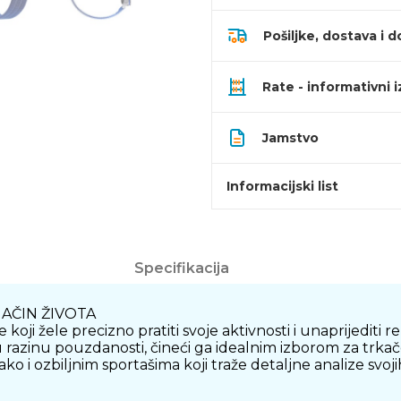
Pošiljke, dostava i d
Rate - informativni 
Jamstvo
Informacijski list
Specifikacija
NAČIN ŽIVOTA
oji žele precizno pratiti svoje aktivnosti i unaprijediti 
razinu pouzdanosti, čineći ga idealnim izborom za trkače i
o i ozbiljnim sportašima koji traže detaljne analize svoj