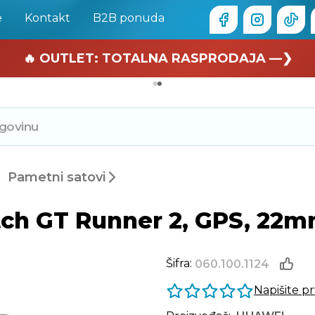
e
Kontakt
B2B ponuda
🏄 Zaslužuješ odmor —❯
🔥 OUTLET: TOTALNA RASPRODAJA —❯
Pametni satovi
h GT Runner 2, GPS, 22mm,
Šifra:
060.100.1124
Napišite p