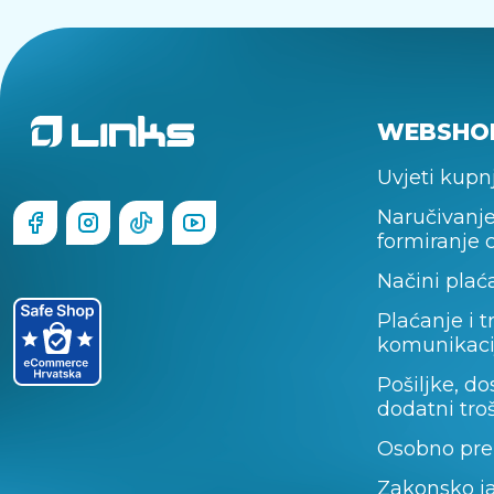
WEBSHO
Uvjeti kupn
Naručivanje
formiranje 
Načini plać
Plaćanje i t
komunikaci
Pošiljke, do
dodatni tro
Osobno pre
Zakonsko j