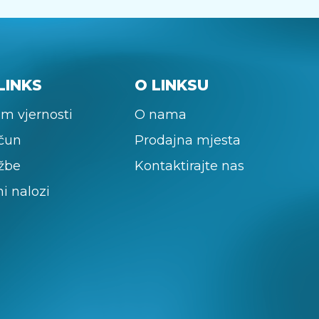
LINKS
O LINKSU
m vjernosti
O nama
ačun
Prodajna mjesta
žbe
Kontaktirajte nas
ni nalozi