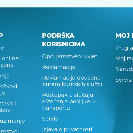
P
PODRŠKA
MOJ 
KORISNICIMA
je
Progra
Opći jamstveni uvjeti
 online i
Moj r
cijena
Reklamacije
Narud
anja
Reklamacije upućene
Servis
putem kurirskih službi
roškovi
je
Postupak u slučaju
oštećenja pošiljke u
stava i
transportu
škovi
Servis
uzimanje
Izjava o privatnosti
amstvo-