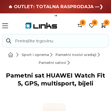
🏄 Zaslužuješ odmor —❯
🔥 OUTLET: TOTALNA RASPRODAJA —❯
0
0
0
Sport i oprema
Pametni nosivi uređaji
Pametni satovi
Pametni sat HUAWEI Watch Fit
5, GPS, multisport, bijeli