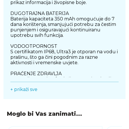
prikaz informacija i živopisne boje.
DUGOTRAJNA BATERIJA
Baterija kapaciteta 350 mAh omogućuje do 7
dana korištenja, smanjujući potrebu za čestim
punjenjem i osiguravajući kontinuiranu
upotrebu svih funkcija.
VODOOTPORNOST
S certifikatom IP68, Ultra3 je otporan na vodu i
prašinu, što ga čini pogodnim za razne
aktivnosti i vremenske uvjete.
PRAĆENJE ZDRAVLJA
Sat nudi napredne funkcije praćenja zdravlja,
uključujući monitoring otkucaja srca, analizu
+ prikaži sve
kvalitete sna, praćenje krvnog tlaka i razine
kisika u krvi (SpO2), pružajući korisnicima
detaljan uvid u njihovo zdravstveno stanje.
SPORTSKI NAČINI RADA
Moglo bi Vas zanimati...
Podržava više od 100 sportskih načina rada,
prilagođavajući se različitim vrstama fizičkih
aktivnosti i pomažući korisnicima u postizanju