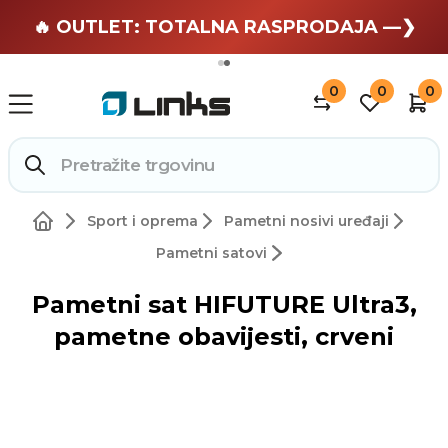
🏄 Zaslužuješ odmor —❯
🔥 OUTLET: TOTALNA RASPRODAJA —❯
0
0
0
Sport i oprema
Pametni nosivi uređaji
Pametni satovi
Pametni sat HIFUTURE Ultra3,
pametne obavijesti, crveni