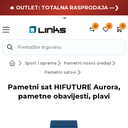
🏄 Zaslužuješ odmor —❯
🔥 OUTLET: TOTALNA RASPRODAJA —❯
0
0
0
Sport i oprema
Pametni nosivi uređaji
Pametni satovi
Pametni sat HIFUTURE Aurora,
pametne obavijesti, plavi