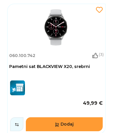
Praćenje sna: Analizirajte kvalitetu svog sna i
dobijte uvid u različite faze spavanja kako biste
poboljšali svoje navike odmora.
Višestruki sportski načini rada: Bez obzira bavite
li se trčanjem, biciklizmom ili jogom, Aurora
nudi prilagođene načine rada za precizno
praćenje vaših performansi.
(3)
060.100.742
PAMETNE OBAVIJESTI I POVEZIVOST
Pametni sat BLACKVIEW X20, srebrni
Ostanite povezani bez potrebe za stalnim
provjeravanjem telefona. HiFuture Aurora
omogućuje:
Prikaz obavijesti: Primajte obavijesti o pozivima,
porukama i aplikacijama izravno na svom
49,99 €
zapešću, osiguravajući da nikada ne propustite
važne informacije.
Kontrola glazbe: Upravljajte reprodukcijom
Dodaj
glazbe na svom pametnom telefonu bez