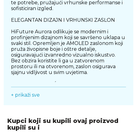
te potrebe, pružajući vrhunske performanse i
sofisticiran izgled.
ELEGANTAN DIZAJN I VRHUNSKI ZASLON
HiFuture Aurora odlikuje se modernim i
profinjenim dizajnom koji se savršeno uklapa u
svaki stil. Opremljen je AMOLED zaslonom koji
pruža živopisne boje i oštre detalje,
osiguravajući izvanredno vizualno iskustvo.
Bez obzira koristite li ga u zatvorenom
prostoru ili na otvorenom, zaslon osigurava
sjajnu vidljivost u svim uvjetima.
NAPREDNO PRAĆENJE ZDRAVLJA I FITNESSA
+ prikaži sve
Ovaj pametni sat opremljen je naprednim
senzorima za praćenje vašeg zdravlja i tjelesne
aktivnosti. Funkcije uključuju:
Praćenje otkucaja srca: Kontinuirano praćenje
Kupci koji su kupili ovaj proizvod
srčanog ritma pomaže vam razumjeti svoje
kupili su i
kardiovaskularno zdravlje tijekom različitih
aktivnosti.