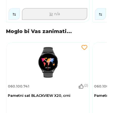
n/a
Moglo bi Vas zanimati...
(2)
060.100.741
060.100.7
Pametni sat BLACKVIEW X20, crni
Pametni s