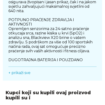
osigurava živopisan i jasan prikaz, čak i na jakom
svjetlu zahvaljujući maksimalnoj svjetlini od
640 nita.
POTPUNO PRAĆENJE ZDRAVLJA I
AKTIVNOSTI
Opremljen senzorima za 24-satno praćenje
otkucaja srca, razine kisika u krvi (SpO2) i
analizu sna, Blackview X20 brine o vašem
zdravlju. S podrškom za više od 100 sportskih
načina rada, ovaj sat omogućuje precizno
praćenje svih vaših aktivnosti i fitness ciljeva.
DUGOTRAJNA BATERIJA I POUZDANO
POVEZIVANJE
S baterijom kapaciteta 380 mAh, Blackview
+ prikaži sve
X20 omogućuje do 20 dana u stanju
pripravnosti i 5-7 dana tipične upotrebe.
Bluetooth 5.3 osigurava stabilnu i brzu vezu s
pametnim telefonima, omogućujući primanje
obavijesti, upravljanje glazbom i druge
Kupci koji su kupili ovaj proizvod
funkcije.
kupili su i
VODOOTPORNOST I DODATNE FUNKCIJE