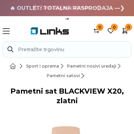
🏄 Zaslužuješ odmor —❯
🔥 OUTLET: TOTALNA RASPRODAJA —❯
0
0
0
Sport i oprema
Pametni nosivi uređaji
Pametni satovi
Pametni sat BLACKVIEW X20,
zlatni