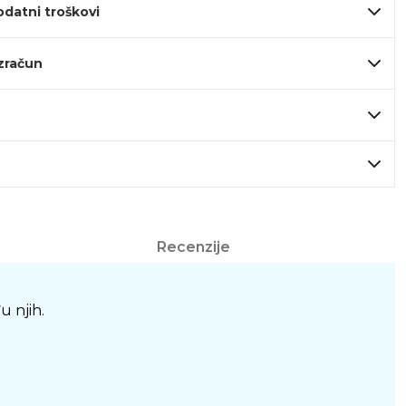
odatni troškovi
izračun
Recenzije
 njih.