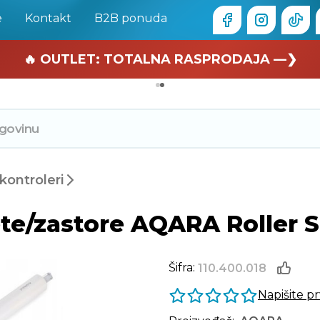
e
Kontakt
B2B ponuda
🏄 Zaslužuješ odmor —❯
🔥 OUTLET: TOTALNA RASPRODAJA —❯
kontroleri
ete/zastore AQARA Roller S
Šifra:
110.400.018
Napišite p