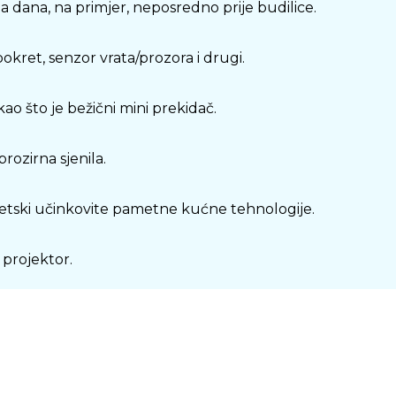
ba dana, na primjer, neposredno prije budilice.
okret, senzor vrata/prozora i drugi.
o što je bežični mini prekidač.
rozirna sjenila.
rgetski učinkovite pametne kućne tehnologije.
 projektor.