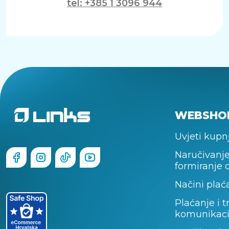
tel: +385 1 3096 944
WEBSHO
Uvjeti kupn
Naručivanje
formiranje 
Načini plać
Plaćanje i t
komunikaci