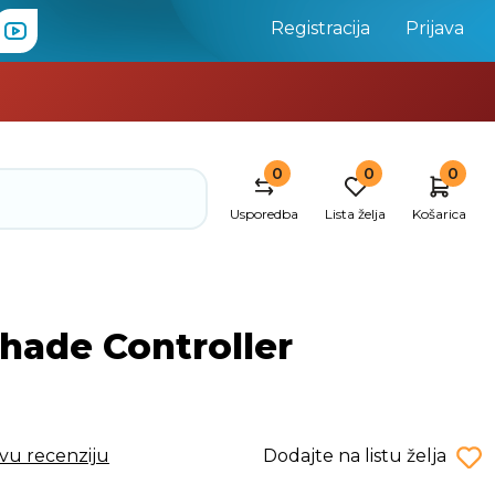
Registracija
Prijava
0
0
0
Usporedba
Lista želja
Košarica
hade Controller
rvu recenziju
Dodajte na listu želja