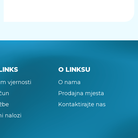
LINKS
O LINKSU
m vjernosti
O nama
ačun
Prodajna mjesta
žbe
Kontaktirajte nas
ni nalozi