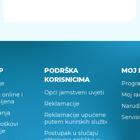
P
PODRŠKA
MOJ 
KORISNICIMA
je
Progra
Opći jamstveni uvjeti
 online i
Moj r
cijena
Reklamacije
Narud
anja
Reklamacije upućene
Servis
putem kurirskih službi
roškovi
je
Postupak u slučaju