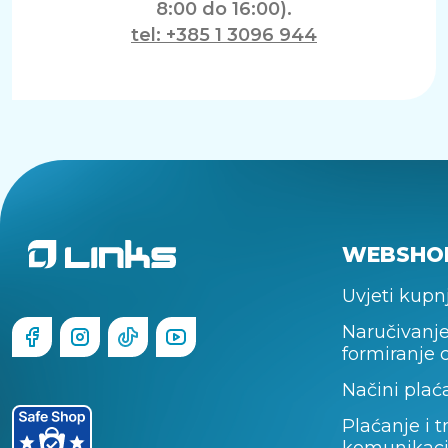
8:00 do 16:00).
tel: +385 1 3096 944
WEBSHO
Uvjeti kupn
Naručivanje
formiranje 
Načini plać
Plaćanje i t