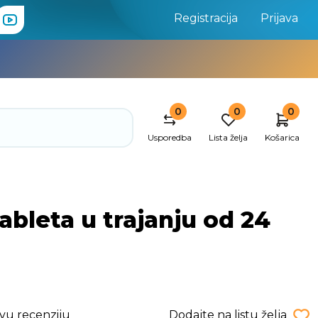
Registracija
Prijava
0
0
0
Usporedba
Lista želja
Košarica
bleta u trajanju od 24
rvu recenziju
Dodajte na listu želja