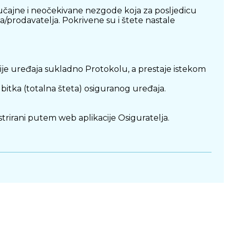
lučajne i neočekivane nezgode koja za posljedicu
/prodavatelja. Pokrivene su i štete nastale
cije uređaja sukladno Protokolu, a prestaje istekom
bitka (totalna šteta) osiguranog uređaja.
trirani putem web aplikacije Osiguratelja.
osna računala, monitori, pisači, fiksni telefoni,
e kao posljedica:
rađanskih nemira koji nastanu iz takvih događaja;
jamstva proizvođača;