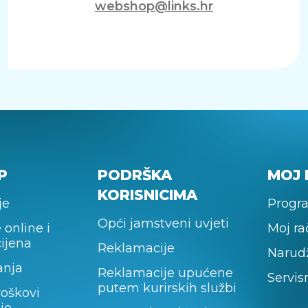
webshop@links.hr
P
PODRŠKA
MOJ 
KORISNICIMA
je
Progra
Opći jamstveni uvjeti
 online i
Moj r
cijena
Reklamacije
Narud
anja
Reklamacije upućene
Servis
putem kurirskih službi
roškovi