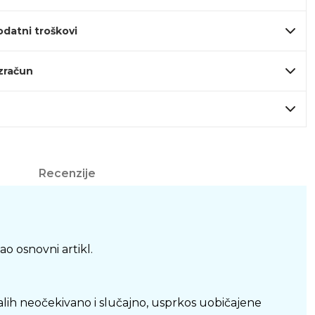
odatni troškovi
izračun
Recenzije
o osnovni artikl.
ih neočekivano i slučajno, usprkos uobičajene