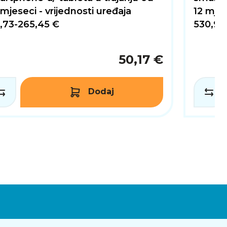
mjeseci - vrijednosti uređaja
12 mjes
o štete na uređajima sa serijskim pogreškama
,73-265,45 €
530,90
i dostave osiguranog uređaja od servisa do krajnjeg
50,17 €
Dodaj