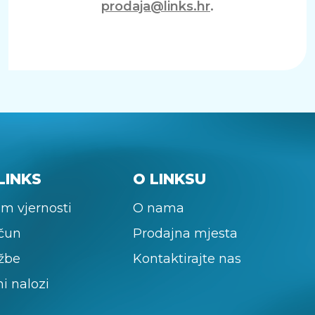
prodaja@links.hr
.
LINKS
O LINKSU
m vjernosti
O nama
ačun
Prodajna mjesta
žbe
Kontaktirajte nas
ni nalozi