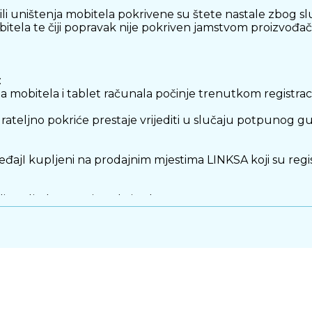
li uništenja mobitela pokrivene su štete nastale zbog s
ela te čiji popravak nije pokriven jamstvom proizvođača
:
nja mobitela i tablet računala počinje trenutkom registra
teljno pokriće prestaje vrijediti u slučaju potpunog gu
đajI kupljeni na prodajnim mjestima LINKSA koji su regis
i za sljedeće proizvode i usluge:
prihoda (sredstvo rada), izuzev IT opreme (računala, prijen
 popravak, prilagodba ili reparacija.
iguratelj nije dužan naknaditi štete ili troškove nastal
sobe;
eracija ili ratu sličnih događaja, revolucije, ustanka ili g
oji su pokriveni jamstvom proizvođača u periodu važenja 