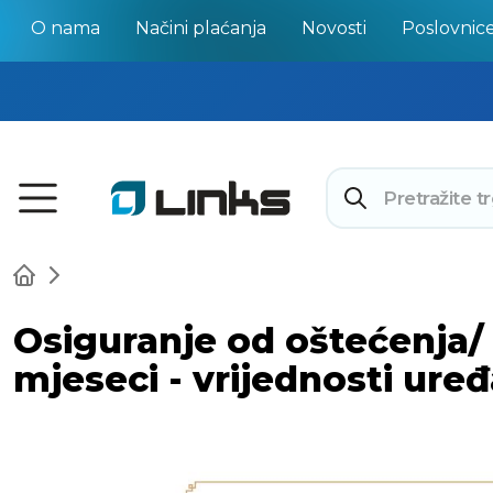
O nama
Načini plaćanja
Novosti
Poslovnic
Osiguranje od oštećenja/ 
mjeseci - vrijednosti uređ