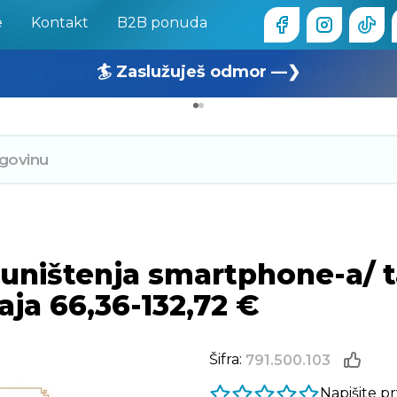
e
Kontakt
B2B ponuda
🏄 Zaslužuješ odmor —❯
🔥 OUTLET: TOTALNA RASPRODAJA —❯
uništenja smartphone-a/ ta
aja 66,36-132,72 €
Šifra:
791.500.103
Napišite p