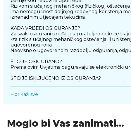
pažnje kod redovne upotrebe.
Rizikom slučajnog mehaničkog (fizičkog) oštećenja i
ima nemogućnost daljnjeg redovnog korištenja mobit
iznenadnim utjecajem tekućina.
KADA VRIJEDI OSIGURANJE?
Za svaki osigurani uređaj, osigurateljno pokriće traje
-za rizik slučajnog mehaničkog oštećenja ili unište
ugovorenog roka;
Neovisno o ugovorenom razdoblju osiguranja, osigura
ŠTO JE OSIGURANO?
Prema ovim Uvjetima osiguravaju se elektronički ure
ŠTO JE ISKLJUČENO IZ OSIGURANJA?
Osigurateljno pokriće produljenog jamstva ne vrijed
1)proizvode kupljene za daljnju prodaju ili stjecanje 
+ prikaži sve
televizori, audio video oprema i sl.);
2)proizvode dane u najam ili u zalog;
3)polovne uređaje ili proizvode na kojima je izvršena
Ako nije drukčije određeno prethodnim odredbama, os
-namjere ili prevare Osiguranika, ili bilo koje treće o
Moglo bi Vas zanimati...
-sabotaže, terorizma, rata, neprijateljstava, ratnih op
-popravka kvarova i zamjene neispravnih dijelova k