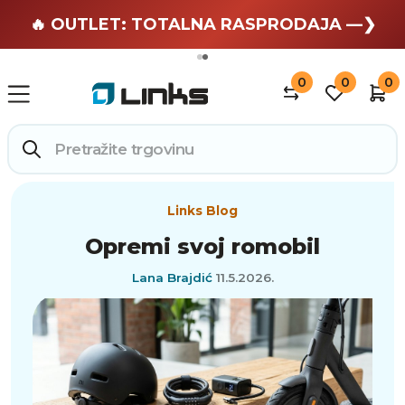
🏄 Zaslužuješ odmor —❯
🔥 OUTLET: TOTALNA RASPRODAJA —❯
0
0
0
Links Blog
Opremi svoj romobil
Lana Brajdić
11.5.2026.