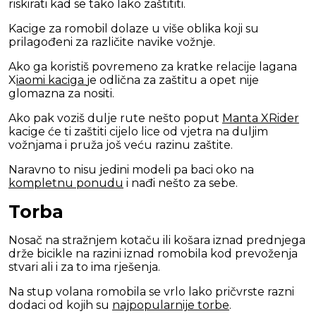
riskirati kad se tako lako zaštititi.
Kacige za romobil dolaze u više oblika koji su
prilagođeni za različite navike vožnje.
Ako ga koristiš povremeno za kratke relacije lagana
X
iaomi kaciga
je odlična za zaštitu a opet nije
glomazna za nositi.
Ako pak voziš dulje rute nešto poput
Manta XRider
kacige će ti zaštiti cijelo lice od vjetra na duljim
vožnjama i pruža još veću razinu zaštite.
Naravno to nisu jedini modeli pa baci oko na
kompletnu ponudu
i nađi nešto za sebe.
Torba
Nosač na stražnjem kotaču ili košara iznad prednjega
drže bicikle na razini iznad romobila kod prevoženja
stvari ali i za to ima rješenja.
Na stup volana romobila se vrlo lako pričvrste razni
dodaci od kojih su
najpopularnije torbe
.