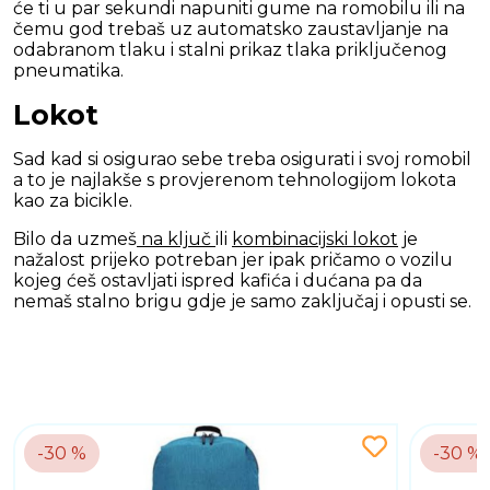
će ti u par sekundi napuniti gume na romobilu ili na
čemu god trebaš uz automatsko zaustavljanje na
odabranom tlaku i stalni prikaz tlaka priključenog
pneumatika.
Lokot
Sad kad si osigurao sebe treba osigurati i svoj romobil
a to je najlakše s provjerenom tehnologijom lokota
kao za bicikle.
Bilo da uzmeš
na ključ
ili
kombinacijski lokot
je
nažalost prijeko potreban jer ipak pričamo o vozilu
kojeg ćeš ostavljati ispred kafića i dućana pa da
nemaš stalno brigu gdje je samo zaključaj i opusti se.
-30 %
-30 %