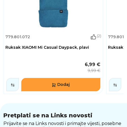
(2)
779.801.072
779.801.
Ruksak XIAOMI Mi Casual Daypack, plavi
Ruksak X
6,99 €
9,99 €
Dodaj
Pretplati se na Links novosti
Prijavite se na Links novosti i primajte vijesti, posebne