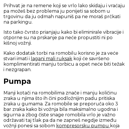
Prihvat je na remene koji se vrlo lako skidaju i vraćaju
pa možeš bez problema ju ponijeti sa sobom u
trgovinu da ju odmah napuniš pa ne moraš prčkati
na parkingu.
Isto tako čvrsto prianjaju kako bi eliminirale vibracije i
otporne su na prskanje pa neće propustiti ni po
kišnoj vožnji.
Kako dodatak torbi na romobilu korisno je za veće
stvari imati i
lagani mali ruksak
koji će savršeno
komplimentirati manju torbicu a opet neće biti težak
i nezgrapan.
Pumpa
Manji kotači na romobilima znače i manju količinu
zraka u njima što ih čini podložnijim padu pritiska
zraka u gumama. Za romobile se preporuča oko 3
bar zraka kako bi vožnja bila maksimalno ugodna i
sigurna a zbog čiste snage romobila vrlo je važno
održavati taj tlak pa da ne zapneš negdje između
vožnji ponesi sa sobom
kompresorsku pumpu
koja