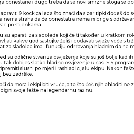
 ga ponestane i dugo treba da se novi smrzne stoga se
aviti 9 kockica leda što znači da s par tipki dođeš do sv
a nema straha da će ponestati a nema ni brige s održav
vao po stijenkama.
tu su aparati za sladolede koji će ti također u kratkom 
ljati kakve god sastojke želiš i dodavati svježe voće s tr
at za sladoled ima i funkciju održavanja hladnim da ne mo
ed su odlične stvari za osvježenje koje su još bolje kad 
enutak dobiješ slatko hladno osvježenje u čaši. S 5 progra
miti slushi po mjeri i rashladi cijelu ekipu. Nakon fešte se
j bez zadrške.
i da mora i ekipi biti vruće, a to što ćeš njih ohladiti ne z
gni svoje fešte na legendarnu razinu.