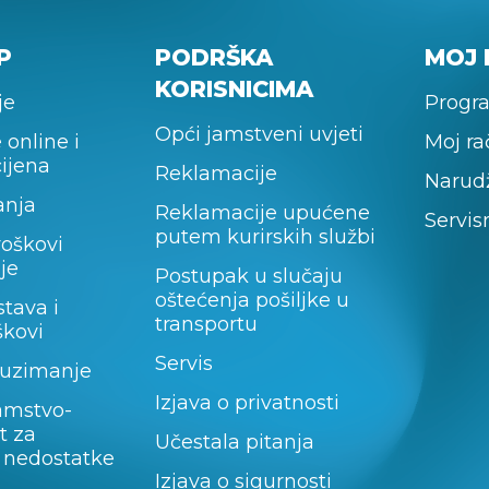
P
PODRŠKA
MOJ 
KORISNICIMA
je
Progra
Opći jamstveni uvjeti
 online i
Moj r
cijena
Reklamacije
Narud
anja
Reklamacije upućene
Servis
putem kurirskih službi
roškovi
je
Postupak u slučaju
oštećenja pošiljke u
stava i
transportu
škovi
Servis
uzimanje
Izjava o privatnosti
amstvo-
t za
Učestala pitanja
 nedostatke
Izjava o sigurnosti