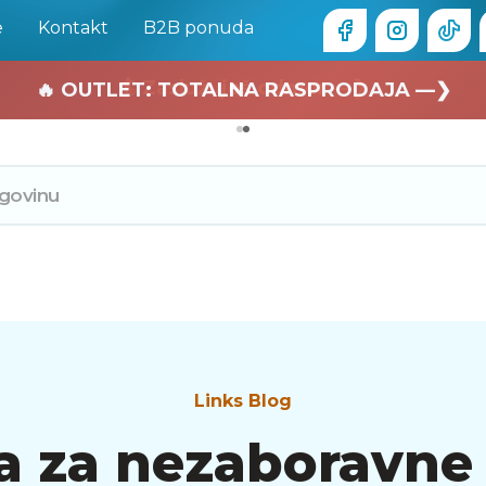
e
Kontakt
B2B ponuda
🏄 Zaslužuješ odmor —❯
🔥 OUTLET: TOTALNA RASPRODAJA —❯
Links Blog
 za nezaboravne