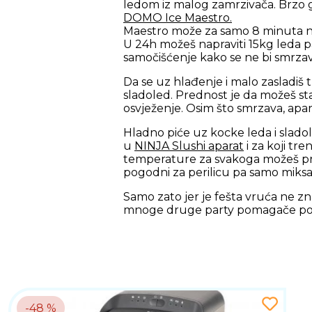
ledom iz malog zamrzivača. Brzo
DOMO Ice Maestro.
Maestro može za samo 8 minuta napr
U 24h možeš napraviti 15kg leda p
samočišćenje kako se ne bi smrza
Da se uz hlađenje i malo zasladiš 
sladoled. Prednost je da možeš stav
osvježenje. Osim što smrzava, apar
Hladno piće uz kocke leda i sladol
u
NINJA Slushi aparat
i za koji tr
temperature za svakoga možeš pripre
pogodni za perilicu pa samo miksa
Samo zato jer je fešta vruća ne znač
mnoge druge party pomagače podi
-48 %