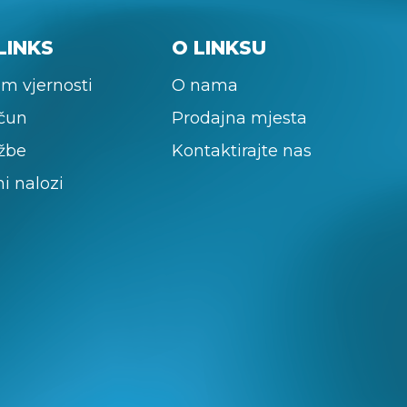
LINKS
O LINKSU
m vjernosti
O nama
ačun
Prodajna mjesta
žbe
Kontaktirajte nas
ni nalozi