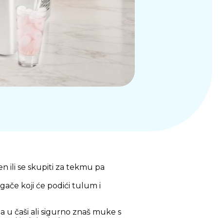
en ili se skupiti za tekmu pa
ače koji će podići tulum i
da u čaši ali sigurno znaš muke s