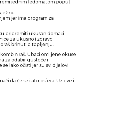
 opremi jednim ledomatom poput
ježine.
anjem jer ima program za
roku pripremiti ukusan domaći
žnice za ukusno i zdravo
raš brinuti o topljenju.
ih kombiniraš. Ubaci omiljene okuse
ma za odabir gustoće i
 lako očisti jer su svi dijelovi
nači da će se i atmosfera. Uz ove i