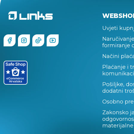
WEBSHO
Uvjeti kupn
Naručivanje
formiranje 
Načini plać
Plaćanje i t
komunikaci
Pošiljke, do
dodatni tro
Osobno pre
Zakonsko j
odgovornos
materijalne