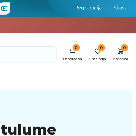
Registracija
Prijava
0
0
0
Usporedba
Lista želja
Košarica
 tulume