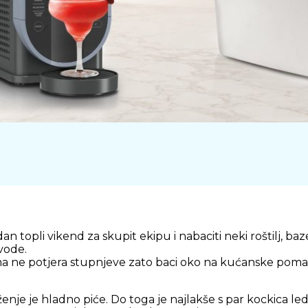
 topli vikend za skupit ekipu i nabaciti neki roštilj, baz
vode.
ma ne potjera stupnjeve zato baci oko na kućanske pomag
ženje je hladno piće. Do toga je najlakše s par kockica le